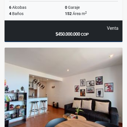
6
Alcobas
0
Garaje
2
4
Baños
152
Área m
Venta
$450.000.000
COP