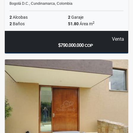
Bogotá D.C., Cundinamarca, Colombia
2
Alcobas
2
Garaje
2
2
Baños
51.80
Área m
Venta
$790.000.000
COP