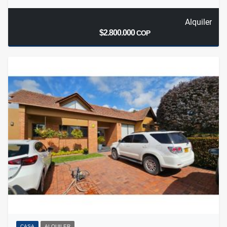
Alquiler
$2.800.000
COP
CASA
ALQUILER