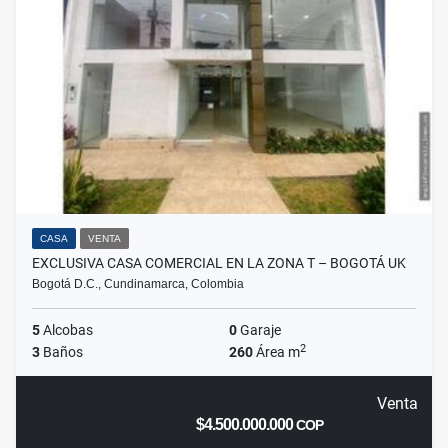
CASA
VENTA
EXCLUSIVA CASA COMERCIAL EN LA ZONA T – BOGOTÁ UK
Bogotá D.C., Cundinamarca, Colombia
5
Alcobas
0
Garaje
2
3
Baños
260
Área m
Venta
$4.500.000.000
COP