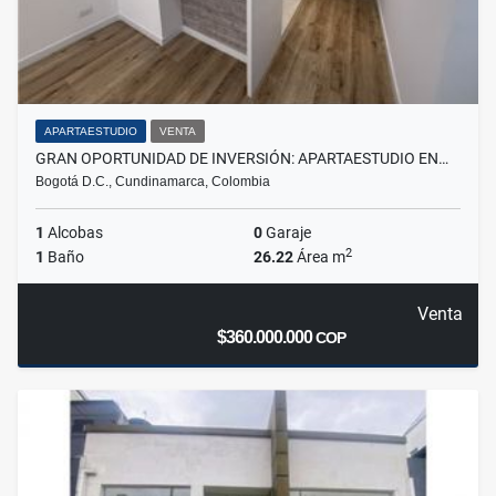
APARTAESTUDIO
VENTA
GRAN OPORTUNIDAD DE INVERSIÓN: APARTAESTUDIO EN…
Bogotá D.C., Cundinamarca, Colombia
1
Alcobas
0
Garaje
2
1
Baño
26.22
Área m
Venta
$360.000.000
COP