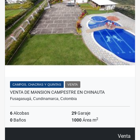
CAMPOS, CHACRAS Y QUINTAS
VENTA
VENTA DE MANSION CAMPESTRE EN CHINAUTA
Fusagasugá, Cundinamarca, Colombia
6
Alcobas
29
Garaje
2
0
Baños
1000
Área m
Venta