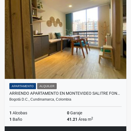
APARTAMENTO
ALQUILER
ARRIENDO APARTAMENTO EN MONTEVIDEO SALITRE FON…
Bogotá D.C., Cundinamarca, Colombia
1
Alcobas
0
Garaje
2
1
Baño
41.21
Área m