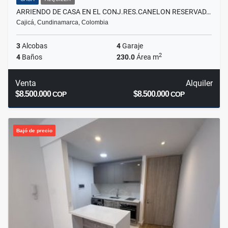
ARRIENDO DE CASA EN EL CONJ.RES.CANELON RESERVAD…
Cajicá, Cundinamarca, Colombia
3
Alcobas
4
Garaje
2
4
Baños
230.0
Área m
Venta
Alquiler
$8.500.000
$8.500.000
COP
COP
Bajó de precio