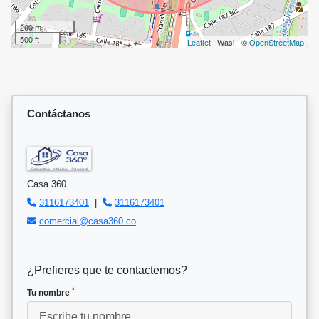
200 m
500 ft
Leaflet
| Wasi - ©
OpenStreetMap
Contáctanos
Casa 360
3116173401
|
3116173401
comercial@casa360.co
¿Prefieres que te contactemos?
*
Tu nombre