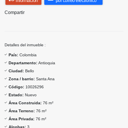
información
por correo electrónico
Compartir
Detalles del inmueble :
País:
Colombia
Departamento:
Antioquia
Ciudad:
Bello
Zona / barrio:
Santa Ana
Código:
10026296
Estado:
Nuevo
Área Construida:
76 m²
Área Terreno:
76 m²
Área Privada:
76 m²
Alcobas:
3