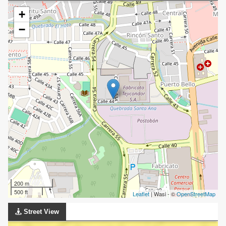
+
−
200 m
500 ft
Leaflet
| Wasi - ©
OpenStreetMap
Street View