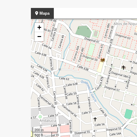
Mapa
+
−
200 m
500 ft