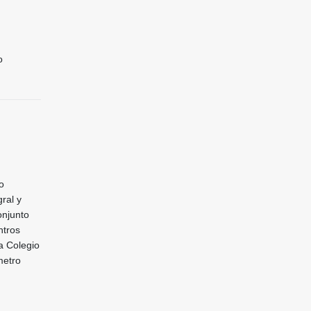
o
o
ral y
onjunto
ntros
a Colegio
metro