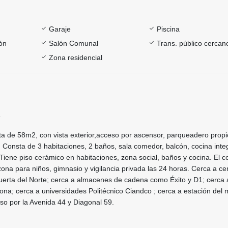
Garaje
Piscina
ón
Salón Comunal
Trans. público cercan
Zona residencial
3
a de 58m2, con vista exterior,acceso por ascensor, parqueadero propi
l. Consta de 3 habitaciones, 2 baños, sala comedor, balcón, cocina integ
Tiene piso cerámico en habitaciones, zona social, baños y cocina. El c
zona para niños, gimnasio y vigilancia privada las 24 horas. Cerca a ce
erta del Norte; cerca a almacenes de cadena como Éxito y D1; cerca 
a; cerca a universidades Politécnico Ciandco ; cerca a estación del 
so por la Avenida 44 y Diagonal 59.