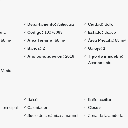
Departamento:
Antioquia
Ciudad:
Bello
uía
Código:
10076083
Estado:
Usado
58 m²
Área Terreno:
58 m²
Área Privada:
58 m²
Baños:
2
Garaje:
1
Año construcción:
2018
Tipo de inmueble:
Apartamento
Venta
Balcón
Baño auxiliar
 principal
Calentador
Clósets
Suelo de cerámica / mármol
Zona de lavandería