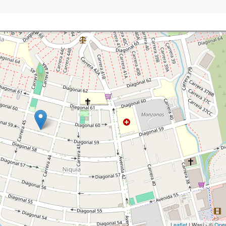
Leaflet
| Wasi - ©
Ope