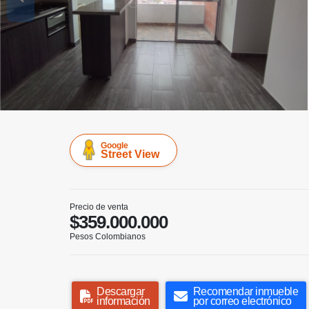
Google
Street View
Precio de venta
$359.000.000
Pesos Colombianos
Descargar
Recomendar inmueble
información
por correo electrónico