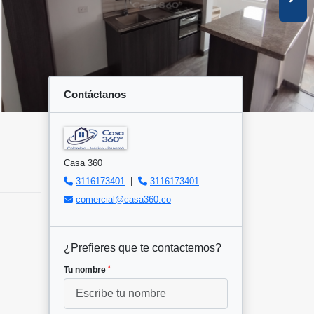
Contáctanos
Casa 360
3116173401
|
3116173401
comercial@casa360.co
¿Prefieres que te contactemos?
*
Tu nombre