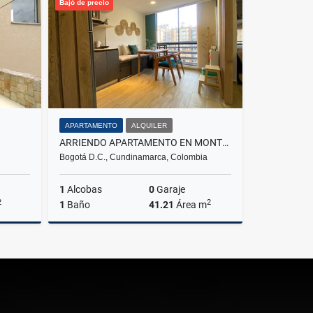
Bajó de precio
$14.000.000
$14.000.000
APARTAMENTO
ALQUILER
ARRIENDO APARTAMENTO EN MONTEVIDEO SALITRE FONTIBON BOGOTÁ
Bogotá D.C., Cundinamarca, Colombia
1
Alcobas
0
Garaje
2
2
1
Baño
41.21
Área m
lquiler
Alquiler
$1.900.000