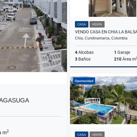
CASA
VENTA
VENDO CASA EN CHIA LA BALS
Chia, Cundinamarca, Colombia
4
Alcobas
1
Garaje
3
Baños
210
Área m
Oportunidad
$680.000.000
SAGASUGA
2
a m
CASA
VENTA