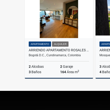
$300.000.000
APARTAMENTO
ALQUILER
APART
ARRIENDO APARTAMENTO ROSALES BOGOTA
Bogotá D.C., Cundinamarca, Colombia
Mosque
2
Alcobas
2
Garaje
3
Alco
2
3
Baños
164
Área m
4
Baño
Alquiler
$10.000.000