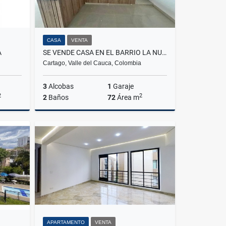
CASA
VENTA
A
SE VENDE CASA EN EL BARRIO LA NUEVA CARTAGO, CARTAGO, VALLE
Cartago, Valle del Cauca, Colombia
3
Alcobas
1
Garaje
2
2
2
Baños
72
Área m
Venta
Venta
$195.000.000
APARTAMENTO
VENTA