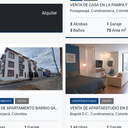
Fusagasugá, Cundinamarca, Colomb
Alquiler
3
Alcobas
1
Garaje
2
3
Baños
75
Área m
$370.000.000
AMENTO
VENTA
APARTAESTUDIO
VENTA
VENTA DE APARTAMENTO BARRIO SANTA BARBARA TUNJA
Boyacá, Colombia
Bogotá D.C., Cundinamarca, Colomb
bas
1
Garaje
1
Alcobas
1
Garaje