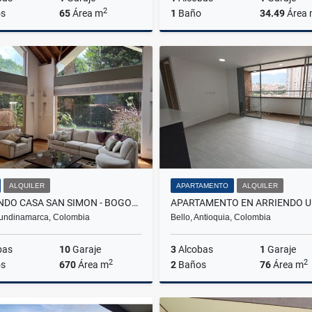
2
s
65
Área m
1
Baño
34.49
Área
Venta
$250.000.000
$650.000.000
ALQUILER
APARTAMENTO
ALQUILER
ARRIENDO CASA SAN SIMON - BOGOTA
undinamarca, Colombia
Bello, Antioquia, Colombia
bas
10
Garaje
3
Alcobas
1
Garaje
2
2
s
670
Área m
2
Baños
76
Área m
Alquiler
A