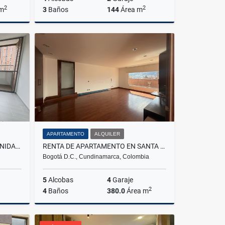
2
2
 m
3
Baños
144
Área m
Venta
Alquiler
$2.900.000
APARTAMENTO
ALQUILER
APARTAMENTO EN ARRIENDO UNIDAD DISTRITO PLAZA, BELLO
RENTA DE APARTAMENTO EN SANTA BARBARA
Bogotá D.C., Cundinamarca, Colombia
5
Alcobas
4
Garaje
2
4
Baños
380.0
Área m
lquiler
Venta
Alquiler