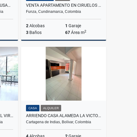
VENTA DE CASA EN LA PAMPA FUSAGASUGA
VENTA APARTAMENTO EN CIRUELOS DEL EDEN, FUNZA
ia
Funza, Cundinamarca, Colombia
2
Alcobas
1
Garaje
2
3
Baños
67
Área m
Venta
Venta
$270.000.000
CASA
ALQUILER
VENTA DE APARTAESTUDIO EN EL VIRREY
ARRIENDO CASA ALAMEDA LA VICTORIA
ia
Cartagena de Indias, Bolívar, Colombia
4
Alcobas
2
Garaje