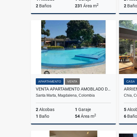
2
2
Baños
231
Área m
2
Baño
Venta
$700.000.000
APARTAMENTO
VENTA
CASA
VENTA APARTAMENTO AMOBLADO DOS ALCOBAS TURISTICO EN CONDOMINIO - E.C.
Santa Marta, Magdalena, Colombia
Chia, C
2
Alcobas
1
Garaje
5
Alco
2
1
Baño
54
Área m
6
Baño
Venta