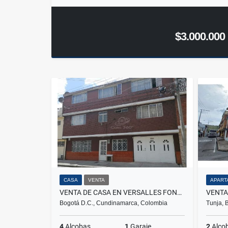
$3.000.000
CASA
VENTA
APART
VENTA DE CASA EN VERSALLES FONTIBÓN
Bogotá D.C., Cundinamarca, Colombia
Tunja, 
4
Alcobas
1
Garaje
2
Alco