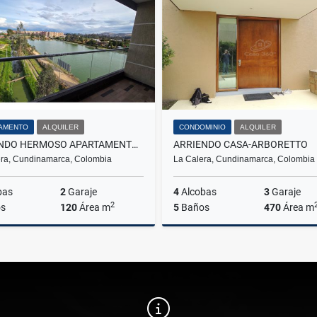
$18.000.000
$2.800.000
AMENTO
ALQUILER
CONDOMINIO
ALQUILER
ARRIENDO HERMOSO APARTAMENTO EN RESERVA DEL SOL MOSQUERA
ARRIENDO CASA-ARBORETTO
ra, Cundinamarca, Colombia
La Calera, Cundinamarca, Colombia
bas
2
Garaje
4
Alcobas
3
Garaje
2
s
120
Área m
5
Baños
470
Área m
Alquiler
A
$3.110.000
$11.855.200