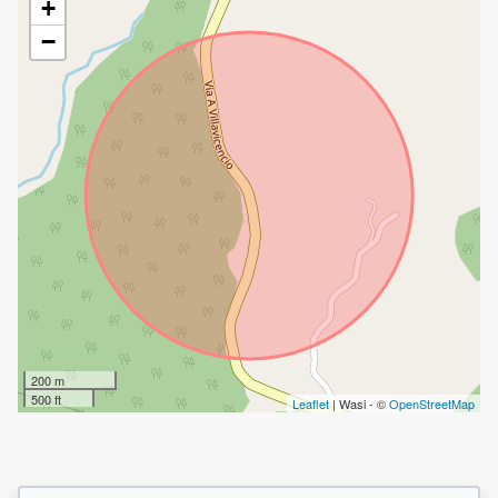
+
−
200 m
500 ft
Leaflet
| Wasi - ©
OpenStreetMap