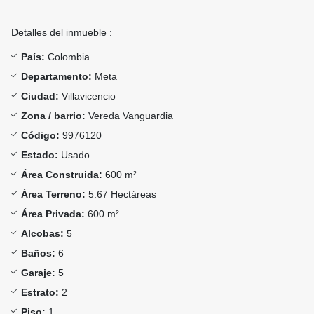
Detalles del inmueble :
País:
Colombia
Departamento:
Meta
Ciudad:
Villavicencio
Zona / barrio:
Vereda Vanguardia
Código:
9976120
Estado:
Usado
Área Construida:
600 m²
Área Terreno:
5.67 Hectáreas
Área Privada:
600 m²
Alcobas:
5
Baños:
6
Garaje:
5
Estrato:
2
Piso:
1