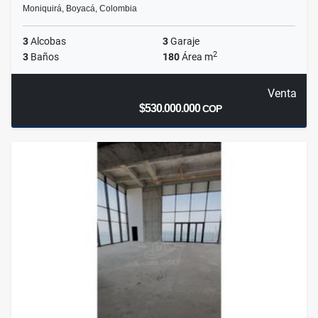
Moniquirá, Boyacá, Colombia
3
Alcobas
3
Garaje
2
3
Baños
180
Área m
Venta
$530.000.000
COP