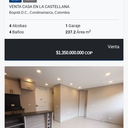
VENTA CASA EN LA CASTELLANA
Bogotá D.C., Cundinamarca, Colombia
4
Alcobas
1
Garaje
2
4
Baños
237.2
Área m
Venta
$1.350.000.000
COP