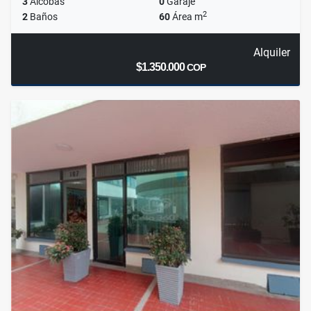
3
Alcobas
0
Garaje
2
2
Baños
60
Área m
Alquiler
$1.350.000
COP