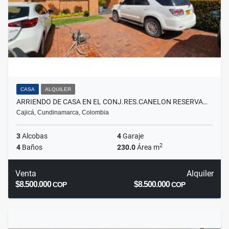
CASA
ALQUILER
ARRIENDO DE CASA EN EL CONJ.RES.CANELON RESERVA…
Cajicá, Cundinamarca, Colombia
3
Alcobas
4
Garaje
2
4
Baños
230.0
Área m
Venta
Alquiler
$8.500.000
$8.500.000
COP
COP