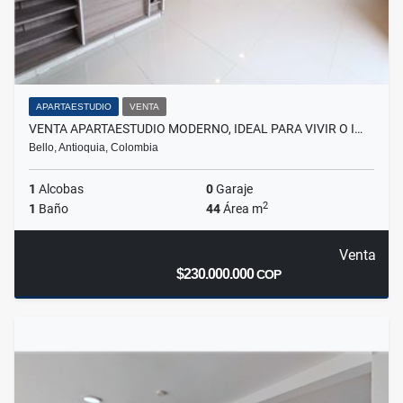
APARTAESTUDIO
VENTA
VENTA APARTAESTUDIO MODERNO, IDEAL PARA VIVIR O I…
Bello, Antioquia, Colombia
1
Alcobas
0
Garaje
2
1
Baño
44
Área m
Venta
$230.000.000
COP