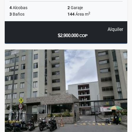
4
Alcobas
2
Garaje
2
3
Baños
144
Área m
Alquiler
$2.900.000
COP