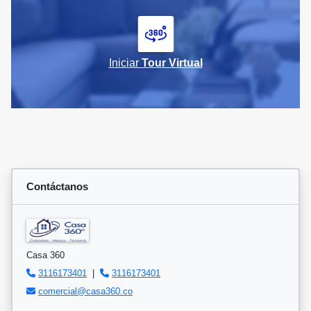
Iniciar
Tour Virtual
Contáctanos
Casa 360
3116173401
|
3116173401
comercial@casa360.co