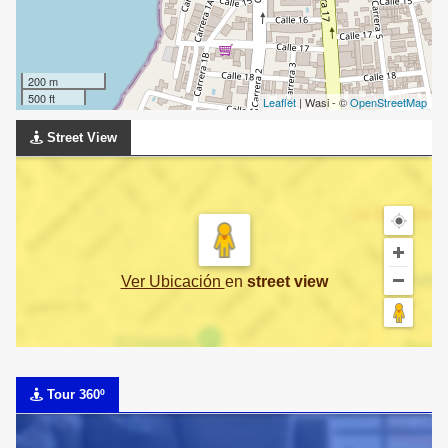
200 m
500 ft
Leaflet
| Wasi - ©
OpenStreetMap
Street View
Ver Ubicación
en
street view
Tour 360º