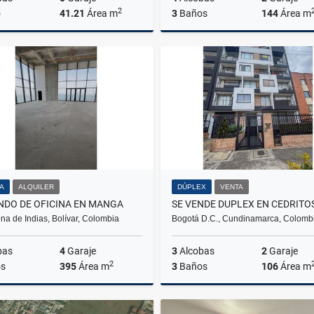
2
o
41.21
Área m
3
Baños
144
Área m
Alquiler
A
$1.900.000
$2.900.000
NA
ALQUILER
DÚPLEX
VENTA
NDO DE OFICINA EN MANGA
SE VENDE DUPLEX EN CEDRITO
na de Indias, Bolívar, Colombia
Bogotá D.C., Cundinamarca, Colomb
bas
4
Garaje
3
Alcobas
2
Garaje
2
s
395
Área m
3
Baños
106
Área m
Alquiler