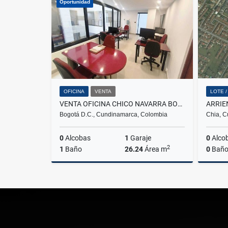
Oportunidad
$680.000.000
OFICINA
VENTA
LOTE 
VENTA OFICINA CHICO NAVARRA BOGOTA
ARRIE
Bogotá D.C., Cundinamarca, Colombia
Chia, C
0
Alcobas
1
Garaje
0
Alco
2
1
Baño
26.24
Área m
0
Baño
Venta
$226.000.000