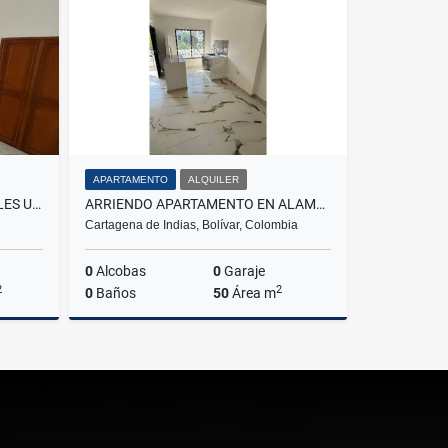
$3.000.000
APARTAMENTO
ALQUILER
APARTAMENTO AMPLIO LAURELES UPB
ARRIENDO APARTAMENTO EN ALAMEDA LA VICTORIA
Cartagena de Indias, Bolívar, Colombia
0
Alcobas
0
Garaje
2
2
0
Baños
50
Área m
Venta
Alquiler
$1.100.000