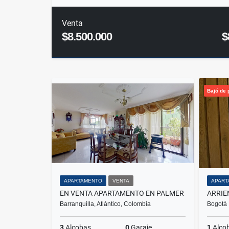
Venta
$8.500.000
$
Bajó de 
APARTAMENTO
VENTA
APART
EN VENTA APARTAMENTO EN PALMER
Barranquilla, Atlántico, Colombia
Bogotá 
3
Alcobas
0
Garaje
1
Alco