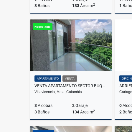
2
3
Baños
133
Área m
1
Bañ
Venta
Negociable
$461.000.000
APARTAMENTO
VENTA
OFICI
VENTA APARTAMENTO SECTOR BUQUE VILLAVICENCIO
ARRIE
Villavicencio, Meta, Colombia
Cartage
3
Alcobas
2
Garaje
0
Alco
2
3
Baños
134
Área m
2
Baño
Venta