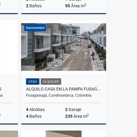
2
2
2
Baños
95
Área m
lquiler
Venta
Oportunidad
$160.000.000
CASA
ALQUILER
S
ALQUILO CASA EN LA PAMPA FUSAGASUGA
ia
Fusagasugá, Cundinamarca, Colombia
4
Alcobas
2
Garaje
2
2
4
Baños
235
Área m
Venta
Alquiler