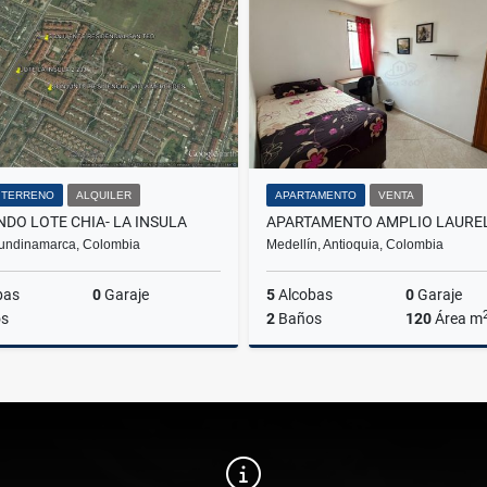
$47.400.000
$675.000.000
/ TERRENO
ALQUILER
APARTAMENTO
VENTA
NDO LOTE CHIA- LA INSULA
undinamarca, Colombia
Medellín, Antioquia, Colombia
bas
0
Garaje
5
Alcobas
0
Garaje
s
2
Baños
120
Área m
Alquiler
$18.000.000
$650.000.000