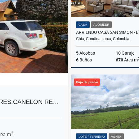
CASA
ALQUILER
Chia, Cundinamarca, Colombia
5
Alcobas
10
Garaje
6
Baños
670
Área m
A
Bajó de precio
$18.000.000
.RES.CANELON RE…
2
ea m
LOTE / TERRENO
VENTA