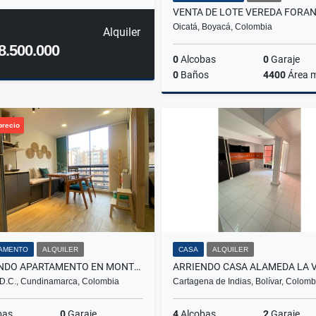
Oicatá, Boyacá, Colombia
Alquiler
8.500.000
0
Alcobas
0
Garaje
0
Baños
4400
Área 
precio
$148.000.000
AMENTO
ALQUILER
CASA
ALQUILER
ARRIENDO APARTAMENTO EN MONTEVIDEO SALITRE FONTIBON BOGOTÁ
D.C., Cundinamarca, Colombia
Cartagena de Indias, Bolívar, Colomb
bas
0
Garaje
4
Alcobas
2
Garaje