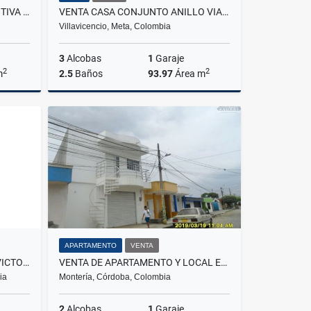
VENTA DE LOTE VEREDA FORANTIVA OICATA
VENTA CASA CONJUNTO ANILLO VIAL HACARITAMA
Villavicencio, Meta, Colombia
3
Alcobas
1
Garaje
2
2
m
2.5
Baños
93.97
Área m
Venta
Venta
$355.000.000
APARTAMENTO
VENTA
ARRIENDO CASA ALAMEDA LA VICTORIA
VENTA DE APARTAMENTO Y LOCAL EN EL BARRIO 6 DE MARZO
ia
Montería, Córdoba, Colombia
2
Alcobas
1
Garaje