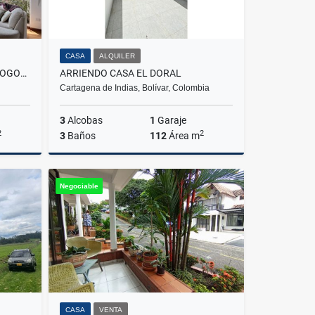
CASA
ALQUILER
ARRIENDO CASA SAN SIMON - BOGOTA
ARRIENDO CASA EL DORAL
Cartagena de Indias, Bolívar, Colombia
3
Alcobas
1
Garaje
2
2
3
Baños
112
Área m
lquiler
Alquiler
Negociable
$3.200.000
CASA
VENTA