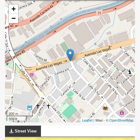
+
−
200 m
500 ft
Leaflet
| Wasi - ©
OpenStreetMap
Street View