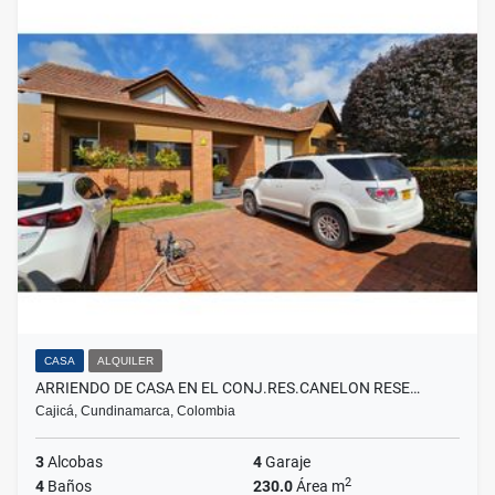
CASA
ALQUILER
ARRIENDO DE CASA EN EL CONJ.RES.CANELON RESE…
Cajicá, Cundinamarca, Colombia
3
Alcobas
4
Garaje
2
4
Baños
230.0
Área m