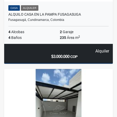
CASA
ALQUILER
ALQUILO CASA EN LA PAMPA FUSAGASUGA
Fusagasugá, Cundinamarca, Colombia
4
Alcobas
2
Garaje
2
4
Baños
235
Área m
Alquiler
$3.000.000
COP