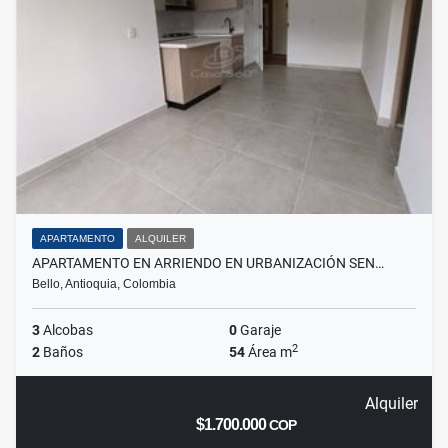
APARTAMENTO
ALQUILER
APARTAMENTO EN ARRIENDO EN URBANIZACIÓN SEN…
Bello, Antioquia, Colombia
3
Alcobas
0
Garaje
2
2
Baños
54
Área m
Alquiler
$1.700.000
COP