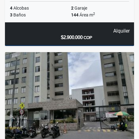
4
Alcobas
2
Garaje
2
3
Baños
144
Área m
Alquiler
$2.900.000
COP