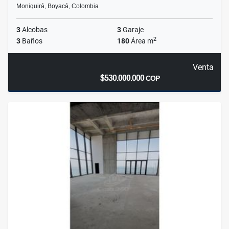
Moniquirá, Boyacá, Colombia
3
Alcobas
3
Garaje
2
3
Baños
180
Área m
Venta
$530.000.000
COP