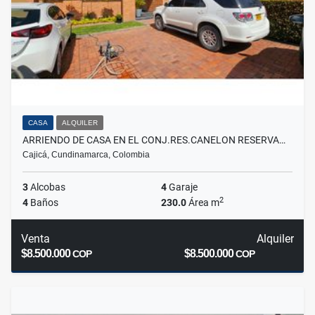
CASA
ALQUILER
ARRIENDO DE CASA EN EL CONJ.RES.CANELON RESERVA…
Cajicá, Cundinamarca, Colombia
3
Alcobas
4
Garaje
2
4
Baños
230.0
Área m
Venta
Alquiler
$8.500.000
$8.500.000
COP
COP