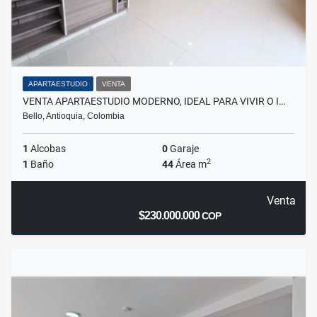
APARTAESTUDIO
VENTA
VENTA APARTAESTUDIO MODERNO, IDEAL PARA VIVIR O I…
Bello, Antioquia, Colombia
1
Alcobas
0
Garaje
2
1
Baño
44
Área m
Venta
$230.000.000
COP