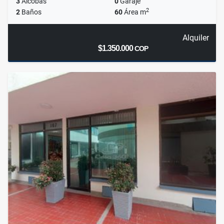
3
Alcobas
0
Garaje
2
2
Baños
60
Área m
Alquiler
$1.350.000
COP