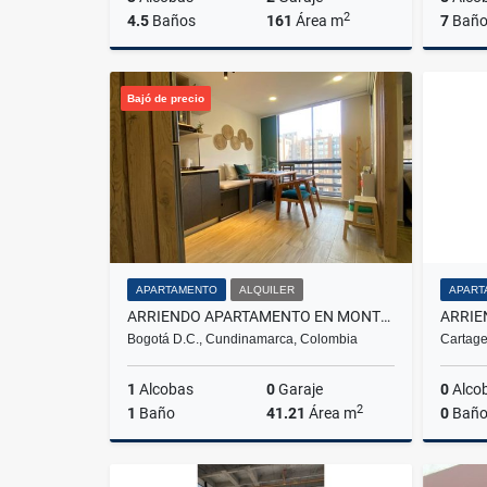
2
4.5
Baños
161
Área m
7
Baño
Venta
Bajó de precio
$650.000.000
APARTAMENTO
ALQUILER
APART
ARRIENDO APARTAMENTO EN MONTEVIDEO SALITRE FONTIBON BOGOTÁ
Bogotá D.C., Cundinamarca, Colombia
Cartage
1
Alcobas
0
Garaje
0
Alco
2
1
Baño
41.21
Área m
0
Baño
Alquiler