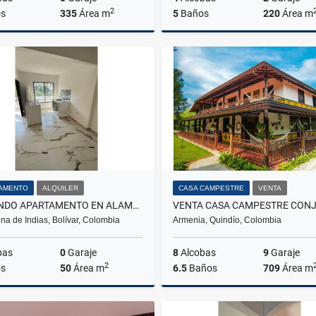
2
s
335
Área m
5
Baños
220
Área m
Venta
$850.000.000
$700.000.000
AMENTO
ALQUILER
CASA CAMPESTRE
VENTA
ARRIENDO APARTAMENTO EN ALAMEDA LA VICTORIA
na de Indias, Bolívar, Colombia
Armenia, Quindío, Colombia
bas
0
Garaje
8
Alcobas
9
Garaje
2
s
50
Área m
6.5
Baños
709
Área m
Alquiler