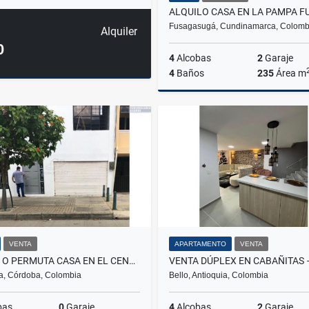
Fusagasugá, Cundinamarca, Colomb
Alquiler
0
4
Alcobas
2
Garaje
4
Baños
235
Área m
A
$3.000.000
VENTA
APARTAMENTO
VENTA
VENTA O PERMUTA CASA EN EL CENTRO DE MONTERÍA CÓRDOBA COLOMBIA
a, Córdoba, Colombia
Bello, Antioquia, Colombia
bas
0
Garaje
4
Alcobas
2
Garaje