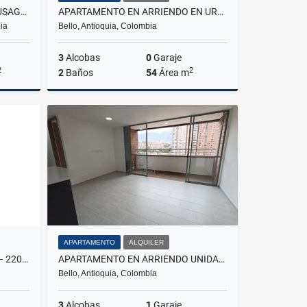
ALQUILO CASA EN LA PAMPA FUSAGASUGA
APARTAMENTO EN ARRIENDO EN URBANIZACIÓN SENDERO SILVESTRE
ia
Bello, Antioquia, Colombia
3
Alcobas
0
Garaje
2
2
2
Baños
54
Área m
lquiler
Alquiler
$1.700.000
APARTAMENTO
ALQUILER
VENTA DÚPLEX EN CABAÑITAS – 220 M² ¡OPORTUNIDAD ÚNICA!
APARTAMENTO EN ARRIENDO UNIDAD DISTRITO PLAZA, BELLO
Bello, Antioquia, Colombia
3
Alcobas
1
Garaje