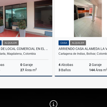
$1.100.000
$2.100.000.000
ALQUILER
CASA
ALQUILER
RENTA DE LOCAL COMERCIAL EN EL CENTRO DEL RODADERO - E.C.
arta, Magdalena, Colombia
Cartagena de Indias, Bolívar, Colomb
bas
0
Garaje
4
Alcobas
2
Garaje
2
o
27
Área m
3
Baños
144
Área m
Alquiler
A
$1.500.000
$2.900.000