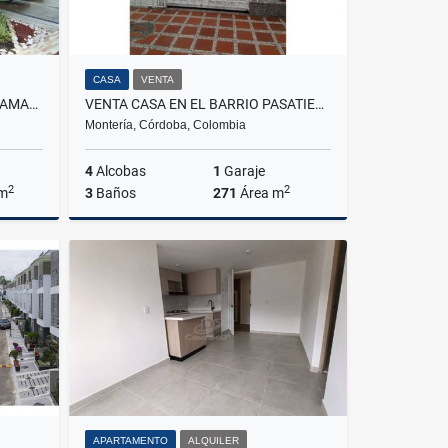
CASA
VENTA
VENTA APARTAMENTO SECTOR AMARILO VILLAVICENCIO
VENTA CASA EN EL BARRIO PASATIEMPO MONTERIA CORDOBA COLOMBIA
Montería, Córdoba, Colombia
4
Alcobas
1
Garaje
2
2
 m
3
Baños
271
Área m
Venta
Venta
$450.000.000
APARTAMENTO
ALQUILER