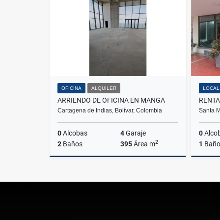
$1.900.000
OFICINA
ALQUILER
LOCAL
ARRIENDO DE OFICINA EN MANGA
Cartagena de Indias, Bolívar, Colombia
Santa M
0
Alcobas
4
Garaje
0
Alco
2
2
Baños
395
Área m
1
Bañ
Alquiler
$47.400.000