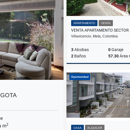
APARTAMENTO
VENTA
Villavicencio, Meta, Colombia
3
Alcobas
0
Garaje
2
Baños
57.30
Área
Oportunidad
$215.000.000
OGOTA
je
2
a m
CASA
ALQUILER