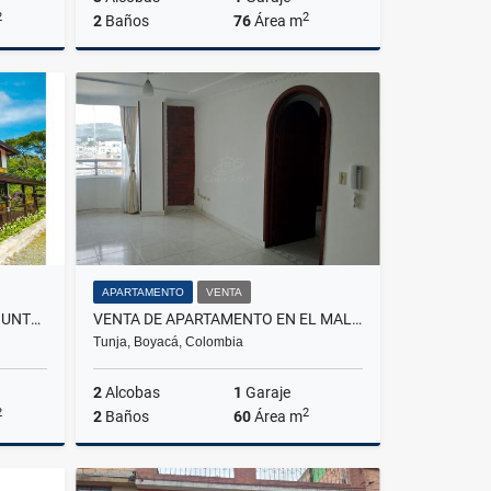
2
2
2
Baños
76
Área m
Venta
Alquiler
$2.800.000
APARTAMENTO
VENTA
VENTA CASA CAMPESTRE CONJUNTO RANCHO SOLEDAD MONTENEGRO
VENTA DE APARTAMENTO EN EL MALDONADO TUNJA
Tunja, Boyacá, Colombia
2
Alcobas
1
Garaje
2
2
2
Baños
60
Área m
Venta
Venta