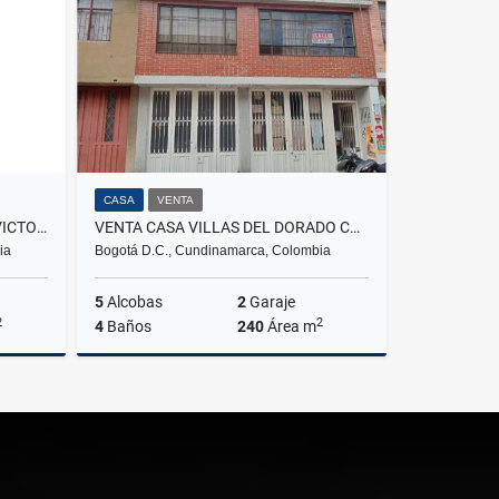
$245.000.000
CASA
VENTA
ARRIENDO CASA ALAMEDA LA VICTORIA
VENTA CASA VILLAS DEL DORADO CON 2 PARQUEADEROS TERRAZA - ENGATIVA
ia
Bogotá D.C., Cundinamarca, Colombia
5
Alcobas
2
Garaje
2
2
4
Baños
240
Área m
lquiler
Venta
$600.000.000