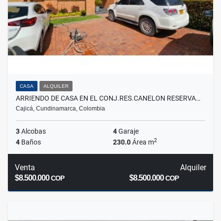
CASA
ALQUILER
ARRIENDO DE CASA EN EL CONJ.RES.CANELON RESERVA…
Cajicá, Cundinamarca, Colombia
3
Alcobas
4
Garaje
2
4
Baños
230.0
Área m
Venta
Alquiler
$8.500.000
$8.500.000
COP
COP