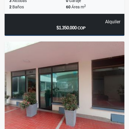
3
Alcobas
0
Garaje
2
2
Baños
60
Área m
Alquiler
$1.350.000
COP