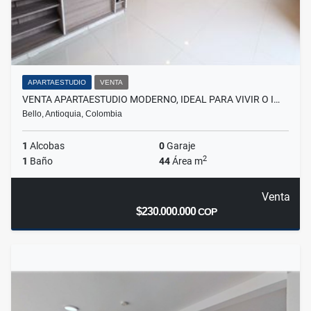
APARTAESTUDIO
VENTA
VENTA APARTAESTUDIO MODERNO, IDEAL PARA VIVIR O I…
Bello, Antioquia, Colombia
1
Alcobas
0
Garaje
2
1
Baño
44
Área m
Venta
$230.000.000
COP