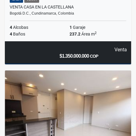
VENTA CASA EN LA CASTELLANA
Bogotá D.C., Cundinamarca, Colombia
4
Alcobas
1
Garaje
2
4
Baños
237.2
Área m
Venta
$1.350.000.000
COP