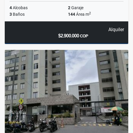
4
Alcobas
2
Garaje
2
3
Baños
144
Área m
Alquiler
$2.900.000
COP