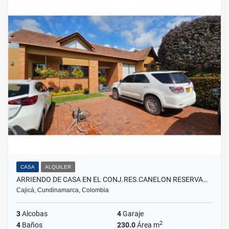
CASA
ALQUILER
ARRIENDO DE CASA EN EL CONJ.RES.CANELON RESERVA…
Cajicá, Cundinamarca, Colombia
3
Alcobas
4
Garaje
2
4
Baños
230.0
Área m