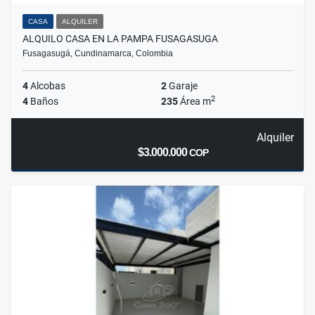
CASA
ALQUILER
ALQUILO CASA EN LA PAMPA FUSAGASUGA
Fusagasugá, Cundinamarca, Colombia
4
Alcobas
2
Garaje
2
4
Baños
235
Área m
Alquiler
$3.000.000
COP