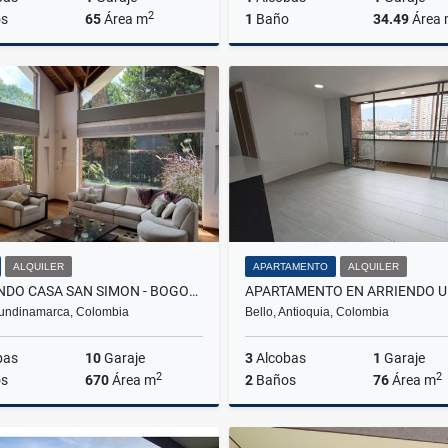
2
s
65
Área m
1
Baño
34.49
Área
Venta
$250.000.000
$650.000.000
ALQUILER
APARTAMENTO
ALQUILER
ARRIENDO CASA SAN SIMON - BOGOTA
undinamarca, Colombia
Bello, Antioquia, Colombia
bas
10
Garaje
3
Alcobas
1
Garaje
2
2
s
670
Área m
2
Baños
76
Área m
Alquiler
A