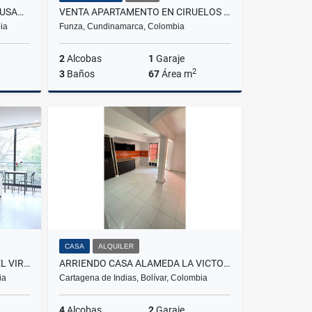
VENTA DE CASA EN LA PAMPA FUSAGASUGA
VENTA APARTAMENTO EN CIRUELOS DEL EDEN, FUNZA
ia
Funza, Cundinamarca, Colombia
2
Alcobas
1
Garaje
2
3
Baños
67
Área m
Venta
Venta
$270.000.000
CASA
ALQUILER
VENTA DE APARTAESTUDIO EN EL VIRREY
ARRIENDO CASA ALAMEDA LA VICTORIA
ia
Cartagena de Indias, Bolívar, Colombia
4
Alcobas
2
Garaje