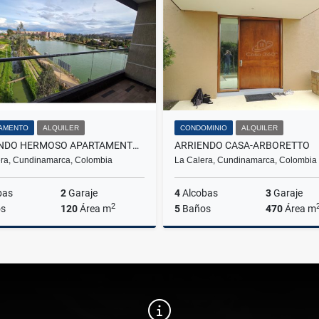
$18.000.000
$2.800.000
AMENTO
ALQUILER
CONDOMINIO
ALQUILER
ARRIENDO HERMOSO APARTAMENTO EN RESERVA DEL SOL MOSQUERA
ARRIENDO CASA-ARBORETTO
ra, Cundinamarca, Colombia
La Calera, Cundinamarca, Colombia
bas
2
Garaje
4
Alcobas
3
Garaje
2
s
120
Área m
5
Baños
470
Área m
Alquiler
A
$3.110.000
$11.855.200