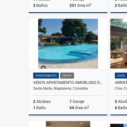
2
2
Baños
231
Área m
2
Baño
Venta
$700.000.000
APARTAMENTO
VENTA
CASA
VENTA APARTAMENTO AMOBLADO DOS ALCOBAS TURISTICO EN CONDOMINIO - E.C.
Santa Marta, Magdalena, Colombia
Chia, C
2
Alcobas
1
Garaje
5
Alco
2
1
Baño
54
Área m
6
Baño
Venta