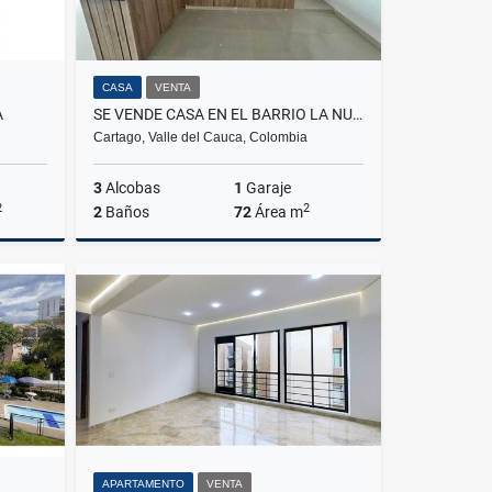
CASA
VENTA
A
SE VENDE CASA EN EL BARRIO LA NUEVA CARTAGO, CARTAGO, VALLE
Cartago, Valle del Cauca, Colombia
3
Alcobas
1
Garaje
2
2
2
Baños
72
Área m
Venta
Venta
$195.000.000
APARTAMENTO
VENTA