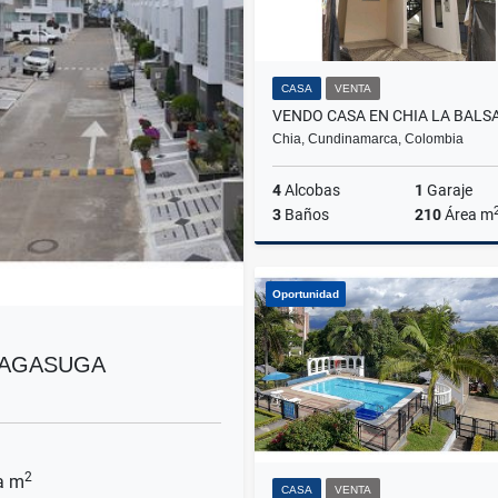
CASA
VENTA
VENDO CASA EN CHIA LA BALS
Chia, Cundinamarca, Colombia
4
Alcobas
1
Garaje
3
Baños
210
Área m
Oportunidad
$680.000.000
SAGASUGA
2
a m
CASA
VENTA