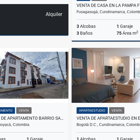
Fusagasugá, Cundinamarca, Colomb
Alquiler
3
Alcobas
1
Garaje
2
3
Baños
75
Área m
$370.000.000
AMENTO
VENTA
APARTAESTUDIO
VENTA
VENTA DE APARTAMENTO BARRIO SANTA BARBARA TUNJA
Boyacá, Colombia
Bogotá D.C., Cundinamarca, Colomb
bas
1
Garaje
1
Alcobas
1
Garaje