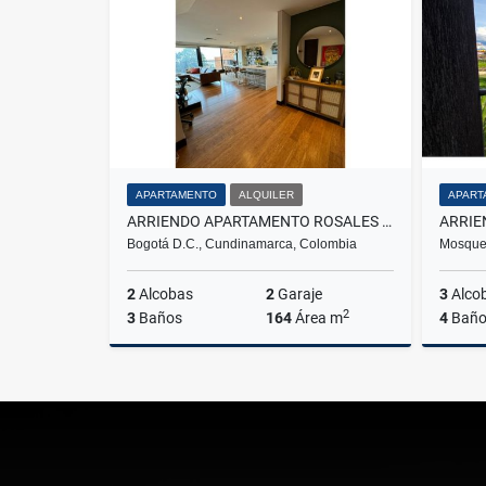
$300.000.000
APARTAMENTO
ALQUILER
APART
ARRIENDO APARTAMENTO ROSALES BOGOTA
Bogotá D.C., Cundinamarca, Colombia
Mosque
2
Alcobas
2
Garaje
3
Alco
2
3
Baños
164
Área m
4
Baño
Alquiler
$10.000.000