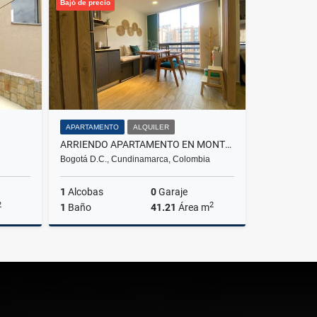
Bajó de precio
$14.000.000
$14.000.000
APARTAMENTO
ALQUILER
ARRIENDO APARTAMENTO EN MONTEVIDEO SALITRE FONTIBON BOGOTÁ
Bogotá D.C., Cundinamarca, Colombia
1
Alcobas
0
Garaje
2
2
1
Baño
41.21
Área m
lquiler
Alquiler
$1.900.000