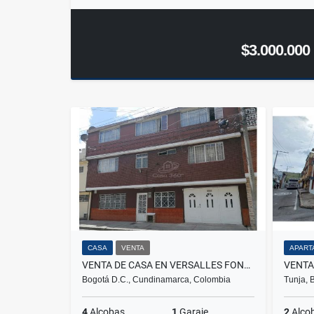
$3.000.000
CASA
VENTA
APART
VENTA DE CASA EN VERSALLES FONTIBÓN
Bogotá D.C., Cundinamarca, Colombia
Tunja, 
4
Alcobas
1
Garaje
2
Alco