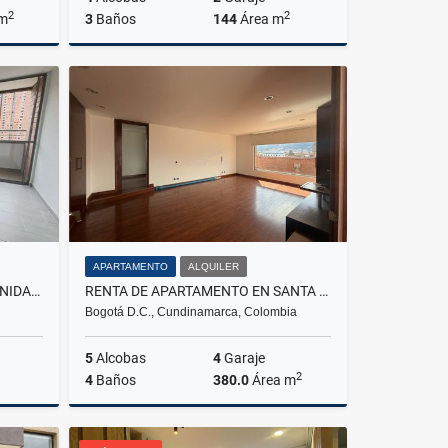
2
2
 m
3
Baños
144
Área m
Venta
Alquiler
$2.900.000
APARTAMENTO
ALQUILER
APARTAMENTO EN ARRIENDO UNIDAD DISTRITO PLAZA, BELLO
RENTA DE APARTAMENTO EN SANTA BARBARA
Bogotá D.C., Cundinamarca, Colombia
5
Alcobas
4
Garaje
2
4
Baños
380.0
Área m
lquiler
Venta
Alquiler