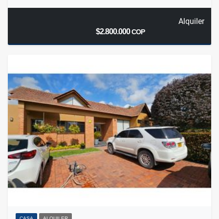
Alquiler
$2.800.000
COP
CASA
ALQUILER