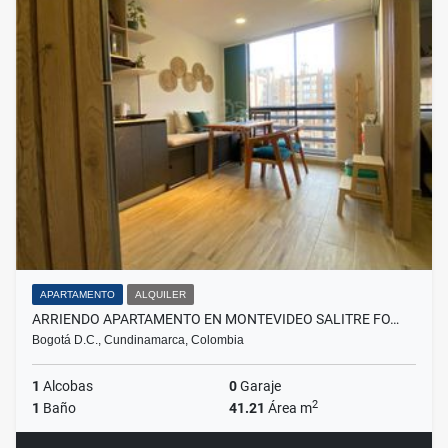
APARTAMENTO
ALQUILER
ARRIENDO APARTAMENTO EN MONTEVIDEO SALITRE FO…
Bogotá D.C., Cundinamarca, Colombia
1
Alcobas
0
Garaje
2
1
Baño
41.21
Área m