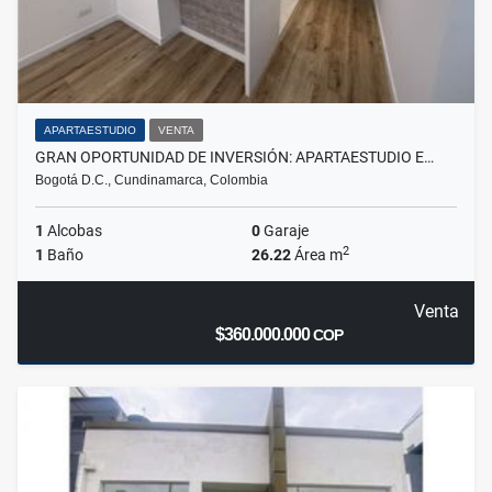
APARTAESTUDIO
VENTA
GRAN OPORTUNIDAD DE INVERSIÓN: APARTAESTUDIO E…
Bogotá D.C., Cundinamarca, Colombia
1
Alcobas
0
Garaje
2
1
Baño
26.22
Área m
Venta
$360.000.000
COP