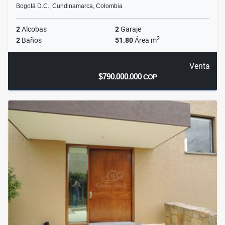
Bogotá D.C., Cundinamarca, Colombia
2
Alcobas
2
Garaje
2
2
Baños
51.80
Área m
Venta
$790.000.000
COP