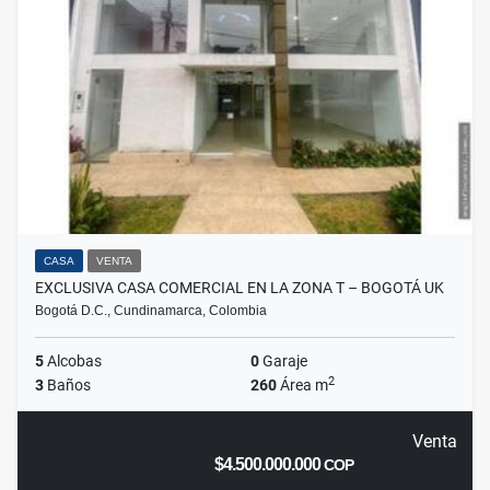
CASA
VENTA
EXCLUSIVA CASA COMERCIAL EN LA ZONA T – BOGOTÁ UK
Bogotá D.C., Cundinamarca, Colombia
5
Alcobas
0
Garaje
2
3
Baños
260
Área m
Venta
$4.500.000.000
COP