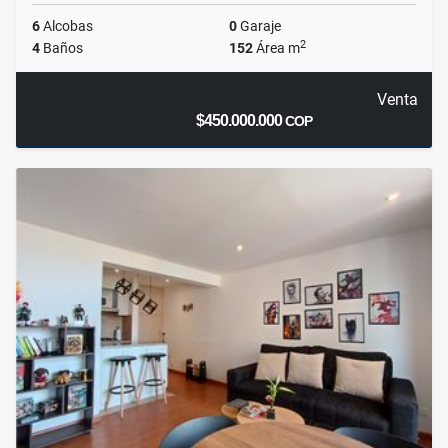
6
Alcobas
0
Garaje
2
4
Baños
152
Área m
Venta
$450.000.000
COP