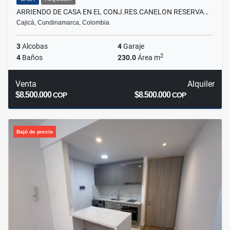
ARRIENDO DE CASA EN EL CONJ.RES.CANELON RESERVA…
Cajicá, Cundinamarca, Colombia
3
Alcobas
4
Garaje
2
4
Baños
230.0
Área m
Venta
Alquiler
$8.500.000
$8.500.000
COP
COP
Bajó de precio