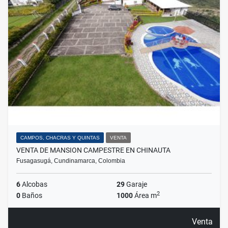
CAMPOS, CHACRAS Y QUINTAS
VENTA
VENTA DE MANSION CAMPESTRE EN CHINAUTA
Fusagasugá, Cundinamarca, Colombia
6
Alcobas
29
Garaje
2
0
Baños
1000
Área m
Venta