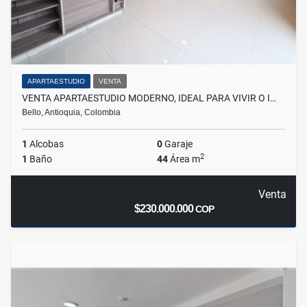
APARTAESTUDIO
VENTA
VENTA APARTAESTUDIO MODERNO, IDEAL PARA VIVIR O I…
Bello, Antioquia, Colombia
1
Alcobas
0
Garaje
2
1
Baño
44
Área m
Venta
$230.000.000
COP