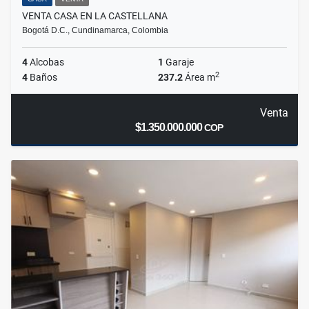
VENTA CASA EN LA CASTELLANA
Bogotá D.C., Cundinamarca, Colombia
4
Alcobas
1
Garaje
2
4
Baños
237.2
Área m
Venta
$1.350.000.000
COP