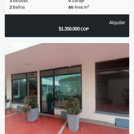
3
Alcobas
0
Garaje
2
2
Baños
60
Área m
Alquiler
$1.350.000
COP