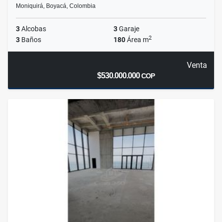
Moniquirá, Boyacá, Colombia
3
Alcobas
3
Garaje
2
3
Baños
180
Área m
Venta
$530.000.000
COP