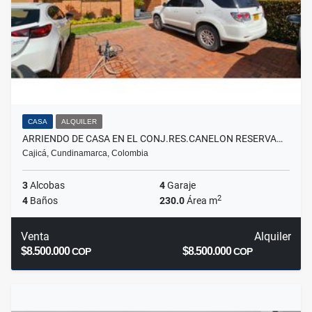
CASA
ALQUILER
ARRIENDO DE CASA EN EL CONJ.RES.CANELON RESERVA…
Cajicá, Cundinamarca, Colombia
3
Alcobas
4
Garaje
2
4
Baños
230.0
Área m
Venta
Alquiler
$8.500.000
$8.500.000
COP
COP