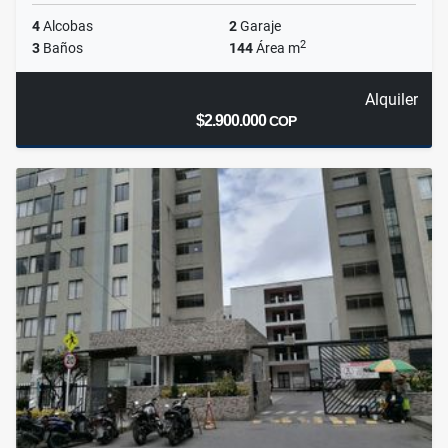
4
Alcobas
2
Garaje
2
3
Baños
144
Área m
Alquiler
$2.900.000
COP