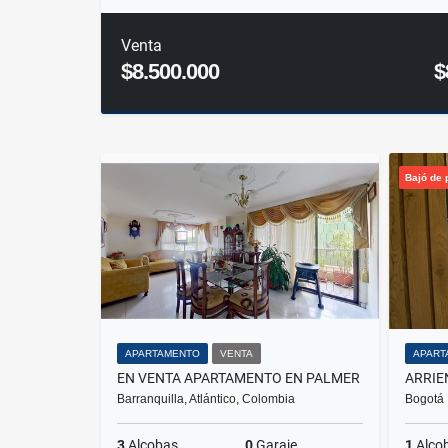
Venta
$8.500.000
$
Bajó de 
APARTAMENTO
VENTA
APART
EN VENTA APARTAMENTO EN PALMER
Barranquilla, Atlántico, Colombia
Bogotá 
3
Alcobas
0
Garaje
1
Alco