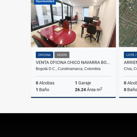
Oportunidad
$680.000.000
OFICINA
VENTA
LOTE 
VENTA OFICINA CHICO NAVARRA BOGOTA
ARRIE
Bogotá D.C., Cundinamarca, Colombia
Chia, C
0
Alcobas
1
Garaje
0
Alco
2
1
Baño
26.24
Área m
0
Baño
Venta
$226.000.000