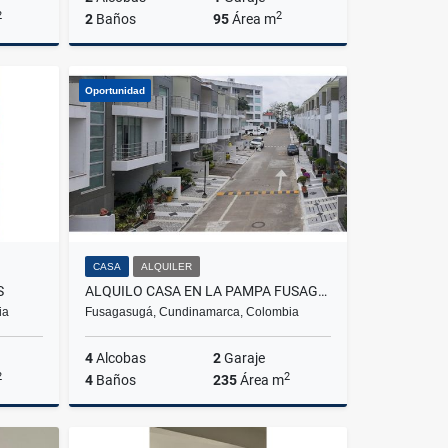
2
2
2
Baños
95
Área m
lquiler
Venta
Oportunidad
$160.000.000
CASA
ALQUILER
S
ALQUILO CASA EN LA PAMPA FUSAGASUGA
ia
Fusagasugá, Cundinamarca, Colombia
4
Alcobas
2
Garaje
2
2
4
Baños
235
Área m
Venta
Alquiler