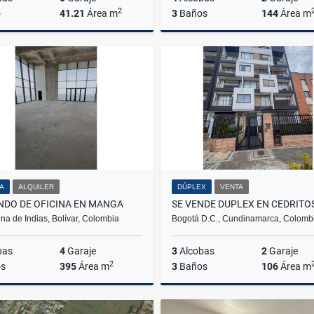
2
o
41.21
Área m
3
Baños
144
Área m
Alquiler
A
$1.900.000
$2.900.000
NA
ALQUILER
DÚPLEX
VENTA
NDO DE OFICINA EN MANGA
SE VENDE DUPLEX EN CEDRITO
na de Indias, Bolívar, Colombia
Bogotá D.C., Cundinamarca, Colomb
bas
4
Garaje
3
Alcobas
2
Garaje
2
s
395
Área m
3
Baños
106
Área m
Alquiler