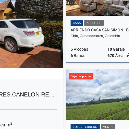
CASA
ALQUILER
Chia, Cundinamarca, Colombia
5
Alcobas
10
Garaje
6
Baños
670
Área m
A
Bajó de precio
$18.000.000
.RES.CANELON RE…
2
ea m
LOTE / TERRENO
VENTA