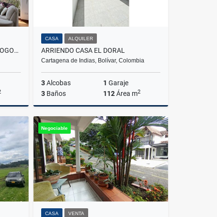
CASA
ALQUILER
ARRIENDO CASA SAN SIMON - BOGOTA
ARRIENDO CASA EL DORAL
Cartagena de Indias, Bolívar, Colombia
3
Alcobas
1
Garaje
2
2
3
Baños
112
Área m
lquiler
Alquiler
Negociable
$3.200.000
CASA
VENTA