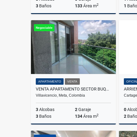
2
3
Baños
133
Área m
1
Bañ
Venta
Negociable
$461.000.000
APARTAMENTO
VENTA
OFICI
VENTA APARTAMENTO SECTOR BUQUE VILLAVICENCIO
ARRIE
Villavicencio, Meta, Colombia
Cartage
3
Alcobas
2
Garaje
0
Alco
2
3
Baños
134
Área m
2
Baño
Venta