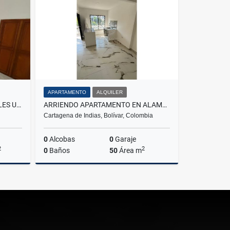
$3.000.000
APARTAMENTO
ALQUILER
APARTAMENTO AMPLIO LAURELES UPB
ARRIENDO APARTAMENTO EN ALAMEDA LA VICTORIA
Cartagena de Indias, Bolívar, Colombia
0
Alcobas
0
Garaje
2
2
0
Baños
50
Área m
Venta
Alquiler
$1.100.000