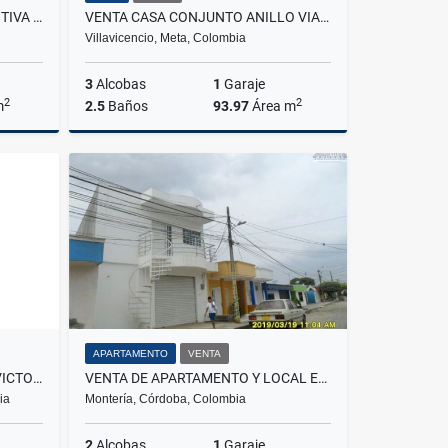
VENTA DE LOTE VEREDA FORANTIVA OICATA
VENTA CASA CONJUNTO ANILLO VIAL HACARITAMA
Villavicencio, Meta, Colombia
3
Alcobas
1
Garaje
2
2
m
2.5
Baños
93.97
Área m
Venta
Venta
$355.000.000
APARTAMENTO
VENTA
ARRIENDO CASA ALAMEDA LA VICTORIA
VENTA DE APARTAMENTO Y LOCAL EN EL BARRIO 6 DE MARZO
ia
Montería, Córdoba, Colombia
2
Alcobas
1
Garaje