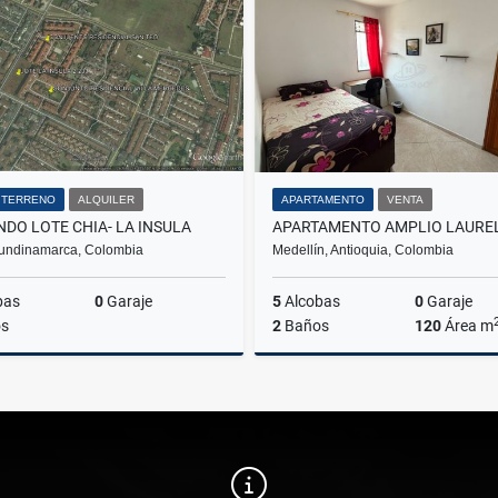
$47.400.000
$675.000.000
/ TERRENO
ALQUILER
APARTAMENTO
VENTA
NDO LOTE CHIA- LA INSULA
undinamarca, Colombia
Medellín, Antioquia, Colombia
bas
0
Garaje
5
Alcobas
0
Garaje
s
2
Baños
120
Área m
Alquiler
$18.000.000
$650.000.000