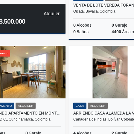
Oicatá, Boyacá, Colombia
Alquiler
8.500.000
0
Alcobas
0
Garaje
0
Baños
4400
Área 
precio
$148.000.000
AMENTO
ALQUILER
CASA
ALQUILER
ARRIENDO APARTAMENTO EN MONTEVIDEO SALITRE FONTIBON BOGOTÁ
D.C., Cundinamarca, Colombia
Cartagena de Indias, Bolívar, Colomb
bas
0
Garaje
4
Alcobas
2
Garaje