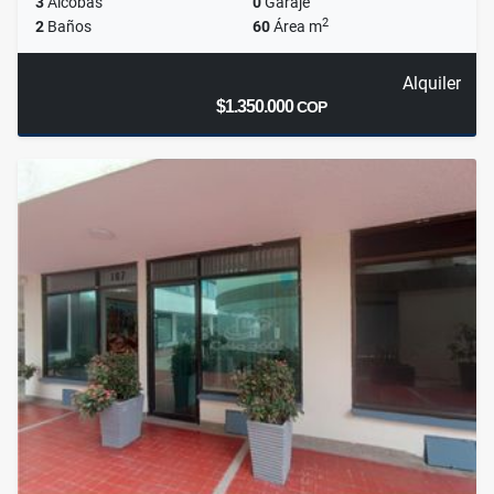
3
Alcobas
0
Garaje
2
2
Baños
60
Área m
Alquiler
$1.350.000
COP