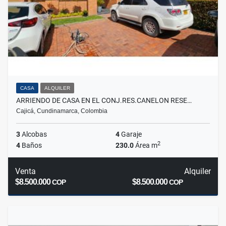
CASA
ALQUILER
ARRIENDO DE CASA EN EL CONJ.RES.CANELON RESE…
Cajicá, Cundinamarca, Colombia
3
Alcobas
4
Garaje
2
4
Baños
230.0
Área m
Venta
Alquiler
$8.500.000
$8.500.000
COP
COP