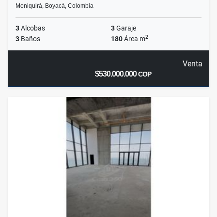
Moniquirá, Boyacá, Colombia
3
Alcobas
3
Garaje
2
3
Baños
180
Área m
Venta
$530.000.000
COP