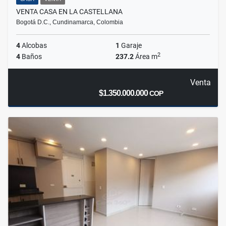
VENTA CASA EN LA CASTELLANA
Bogotá D.C., Cundinamarca, Colombia
4
Alcobas
1
Garaje
2
4
Baños
237.2
Área m
Venta
$1.350.000.000
COP