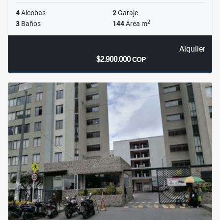
4
Alcobas
2
Garaje
2
3
Baños
144
Área m
Alquiler
$2.900.000
COP