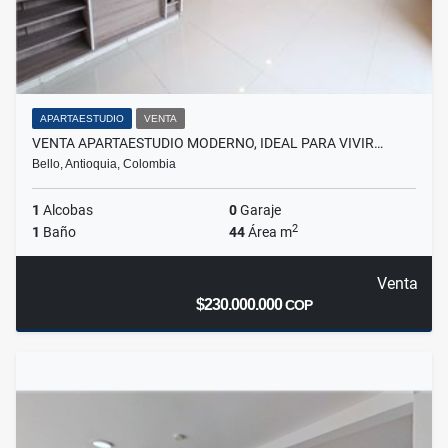
APARTAESTUDIO
VENTA
VENTA APARTAESTUDIO MODERNO, IDEAL PARA VIVIR…
Bello, Antioquia, Colombia
1
Alcobas
0
Garaje
2
1
Baño
44
Área m
Venta
$230.000.000
COP