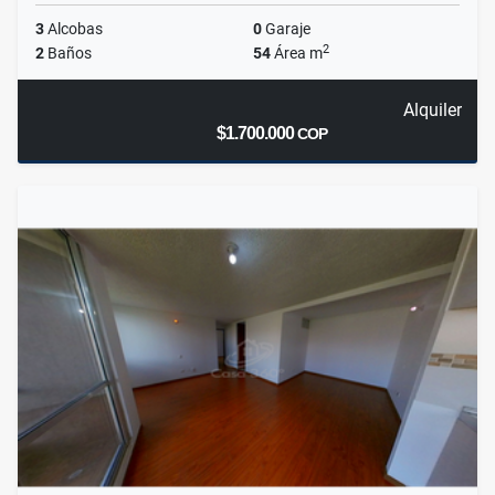
3
Alcobas
0
Garaje
2
2
Baños
54
Área m
Alquiler
$1.700.000
COP