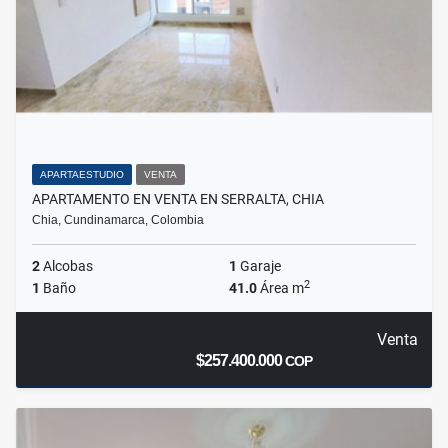
APARTAESTUDIO
VENTA
APARTAMENTO EN VENTA EN SERRALTA, CHIA
Chia, Cundinamarca, Colombia
2
Alcobas
1
Garaje
2
1
Baño
41.0
Área m
Venta
$257.400.000
COP