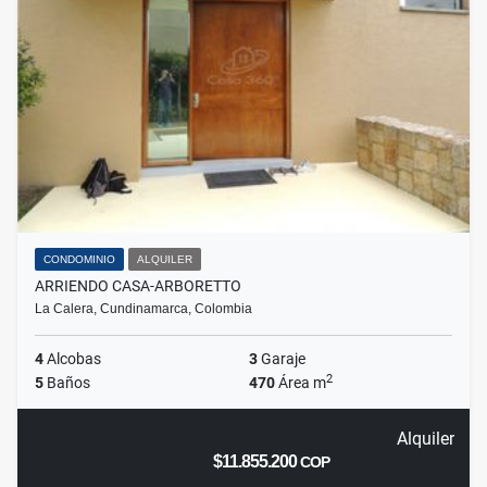
CONDOMINIO
ALQUILER
ARRIENDO CASA-ARBORETTO
La Calera, Cundinamarca, Colombia
4
Alcobas
3
Garaje
2
5
Baños
470
Área m
Alquiler
$11.855.200
COP