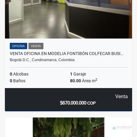
OFICINA
VENTA
VENTA OFICINA EN MODELIA FONTIBÓN COLFECAR BUSI…
Bogotá D.C., Cundinamarca, Colombia
0
Alcobas
1
Garaje
2
0
Baños
80.00
Área m
Venta
$670.000.000
COP