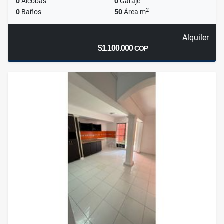
0
Alcobas
0
Garaje
2
0
Baños
50
Área m
Alquiler
$1.100.000
COP