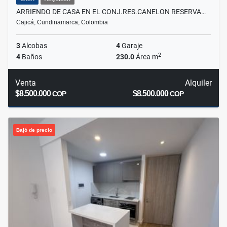
ARRIENDO DE CASA EN EL CONJ.RES.CANELON RESERVA…
Cajicá, Cundinamarca, Colombia
3
Alcobas
4
Garaje
2
4
Baños
230.0
Área m
Venta
Alquiler
$8.500.000
$8.500.000
COP
COP
Bajó de precio