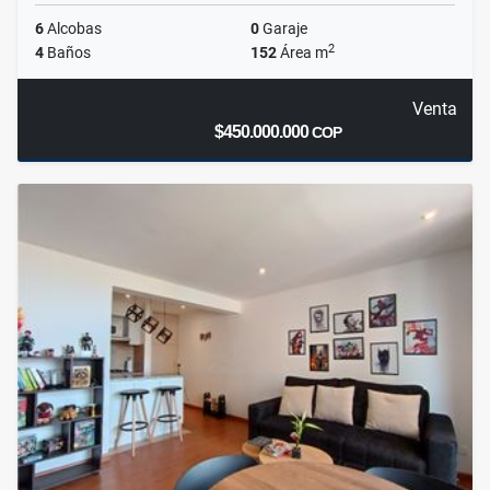
6
Alcobas
0
Garaje
2
4
Baños
152
Área m
Venta
$450.000.000
COP