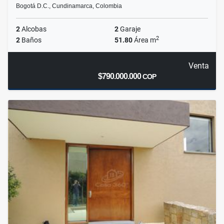
Bogotá D.C., Cundinamarca, Colombia
2
Alcobas
2
Garaje
2
2
Baños
51.80
Área m
Venta
$790.000.000
COP