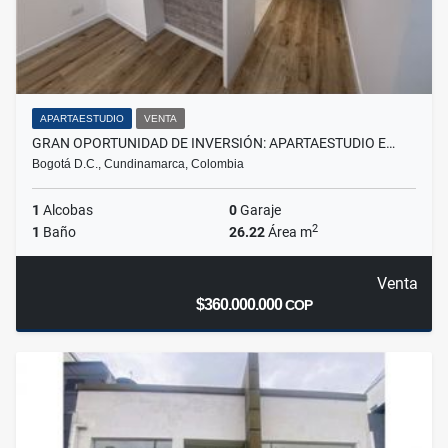
APARTAESTUDIO
VENTA
GRAN OPORTUNIDAD DE INVERSIÓN: APARTAESTUDIO E…
Bogotá D.C., Cundinamarca, Colombia
1
Alcobas
0
Garaje
2
1
Baño
26.22
Área m
Venta
$360.000.000
COP