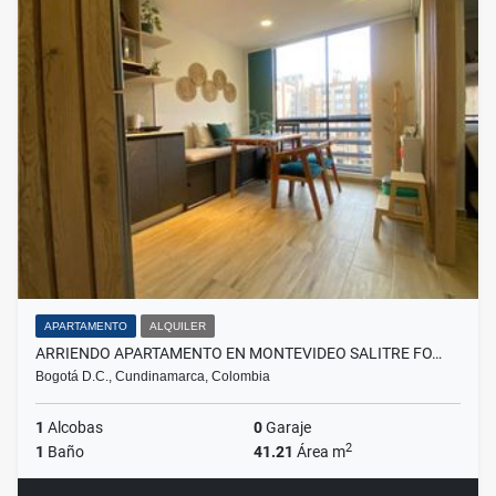
APARTAMENTO
ALQUILER
ARRIENDO APARTAMENTO EN MONTEVIDEO SALITRE FO…
Bogotá D.C., Cundinamarca, Colombia
1
Alcobas
0
Garaje
2
1
Baño
41.21
Área m