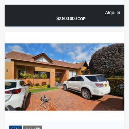
Alquiler
$2.800.000
COP
CASA
ALQUILER