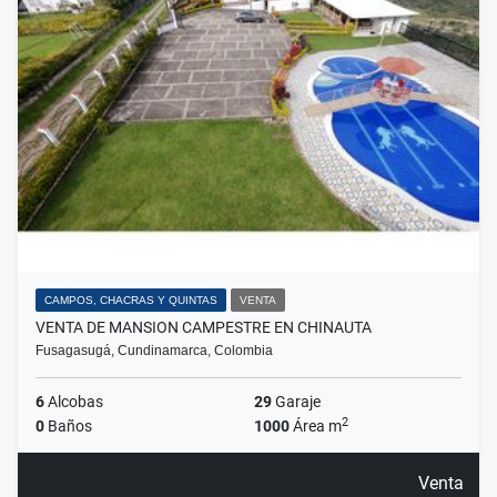
CAMPOS, CHACRAS Y QUINTAS
VENTA
VENTA DE MANSION CAMPESTRE EN CHINAUTA
Fusagasugá, Cundinamarca, Colombia
6
Alcobas
29
Garaje
2
0
Baños
1000
Área m
Venta