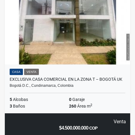
CASA
VENTA
EXCLUSIVA CASA COMERCIAL EN LA ZONA T – BOGOTÁ UK
Bogotá D.C., Cundinamarca, Colombia
5
Alcobas
0
Garaje
2
3
Baños
260
Área m
Venta
$4.500.000.000
COP