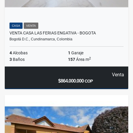
CASA
VENTA
VENTA CASA LAS FERIAS ENGATIVA - BOGOTA
Bogotá D.C., Cundinamarca, Colombia
4
Alcobas
1
Garaje
2
3
Baños
157
Área m
Venta
$864.000.000
COP