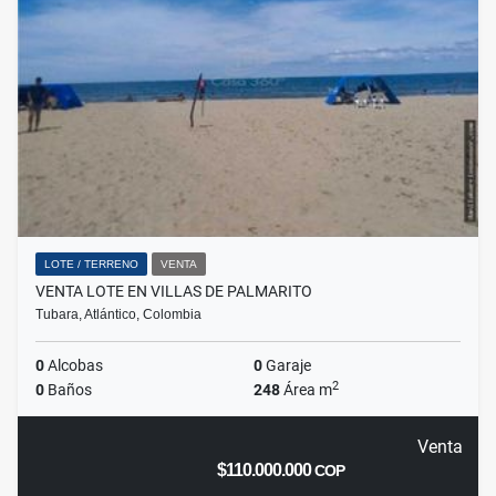
LOTE / TERRENO
VENTA
VENTA LOTE EN VILLAS DE PALMARITO
Tubara, Atlántico, Colombia
0
Alcobas
0
Garaje
2
0
Baños
248
Área m
Venta
$110.000.000
COP