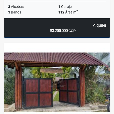
3
Alcobas
1
Garaje
2
3
Baños
112
Área m
Alquiler
$3.200.000
COP