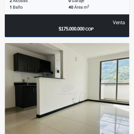
2
Alcobas
0
Garaje
2
1
Baño
40
Área m
Venta
$175.000.000
COP