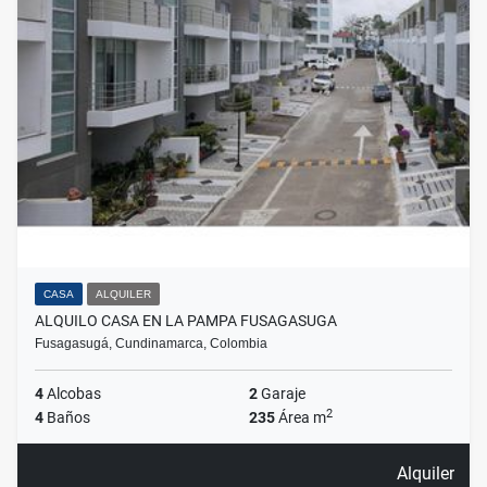
CASA
ALQUILER
ALQUILO CASA EN LA PAMPA FUSAGASUGA
Fusagasugá, Cundinamarca, Colombia
4
Alcobas
2
Garaje
2
4
Baños
235
Área m
Alquiler