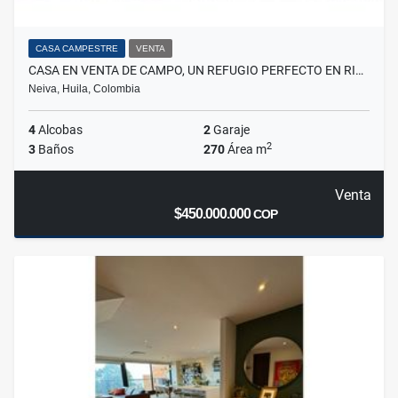
CASA CAMPESTRE
VENTA
CASA EN VENTA DE CAMPO, UN REFUGIO PERFECTO EN RI…
Neiva, Huila, Colombia
4
Alcobas
2
Garaje
2
3
Baños
270
Área m
Venta
$450.000.000
COP