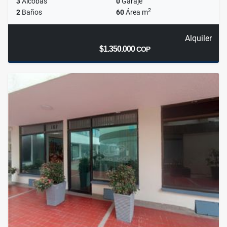
3
Alcobas
0
Garaje
2
2
Baños
60
Área m
Alquiler
$1.350.000
COP