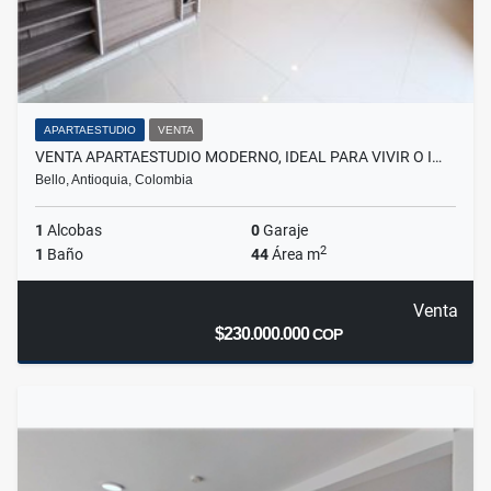
APARTAESTUDIO
VENTA
VENTA APARTAESTUDIO MODERNO, IDEAL PARA VIVIR O I…
Bello, Antioquia, Colombia
1
Alcobas
0
Garaje
2
1
Baño
44
Área m
Venta
$230.000.000
COP