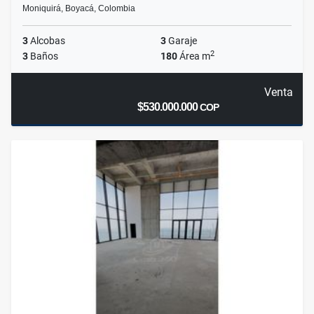
Moniquirá, Boyacá, Colombia
3
Alcobas
3
Garaje
2
3
Baños
180
Área m
Venta
$530.000.000
COP