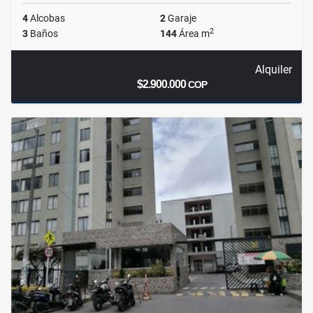
4
Alcobas
2
Garaje
2
3
Baños
144
Área m
Alquiler
$2.900.000
COP