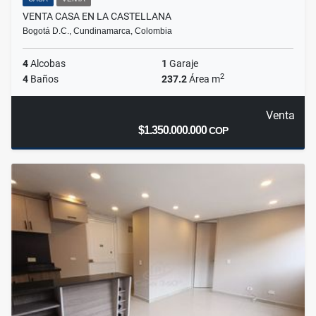
VENTA CASA EN LA CASTELLANA
Bogotá D.C., Cundinamarca, Colombia
4
Alcobas
1
Garaje
2
4
Baños
237.2
Área m
Venta
$1.350.000.000
COP