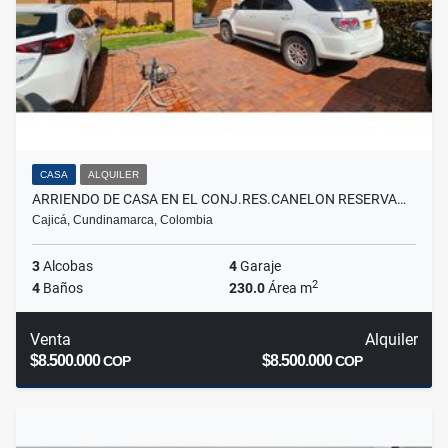
CASA
ALQUILER
ARRIENDO DE CASA EN EL CONJ.RES.CANELON RESERVA…
Cajicá, Cundinamarca, Colombia
3
Alcobas
4
Garaje
2
4
Baños
230.0
Área m
Venta
Alquiler
$8.500.000
$8.500.000
COP
COP