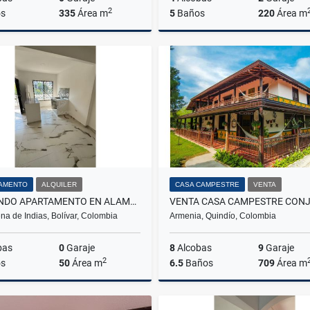
2
s
335
Área m
5
Baños
220
Área m
Venta
$850.000.000
$700.000.000
AMENTO
ALQUILER
CASA CAMPESTRE
VENTA
ARRIENDO APARTAMENTO EN ALAMEDA LA VICTORIA
na de Indias, Bolívar, Colombia
Armenia, Quindío, Colombia
bas
0
Garaje
8
Alcobas
9
Garaje
2
s
50
Área m
6.5
Baños
709
Área m
Alquiler