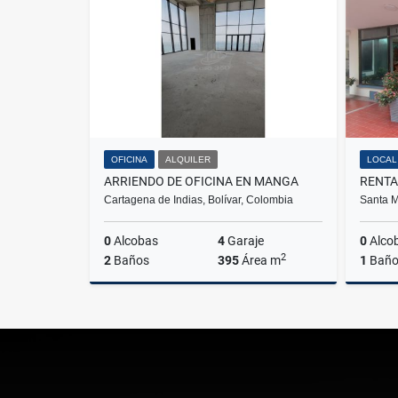
$1.900.000
OFICINA
ALQUILER
LOCAL
ARRIENDO DE OFICINA EN MANGA
Cartagena de Indias, Bolívar, Colombia
Santa M
0
Alcobas
4
Garaje
0
Alco
2
2
Baños
395
Área m
1
Bañ
Alquiler
$47.400.000