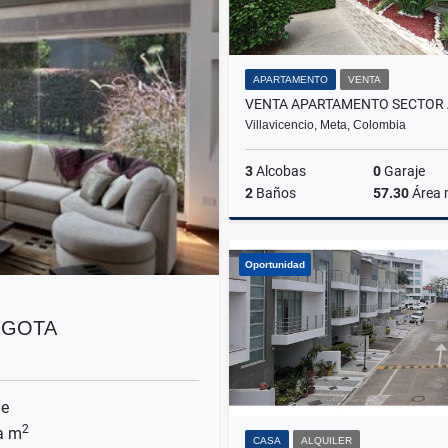
APARTAMENTO
VENTA
Villavicencio, Meta, Colombia
3
Alcobas
0
Garaje
2
Baños
57.30
Área
Oportunidad
$215.000.000
OGOTA
je
2
a m
CASA
ALQUILER