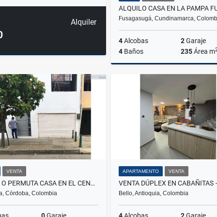
Fusagasugá, Cundinamarca, Colomb
Alquiler
0
4
Alcobas
2
Garaje
4
Baños
235
Área m
A
$3.000.000
VENTA
APARTAMENTO
VENTA
VENTA O PERMUTA CASA EN EL CENTRO DE MONTERÍA CÓRDOBA COLOMBIA
a, Córdoba, Colombia
Bello, Antioquia, Colombia
bas
0
Garaje
4
Alcobas
2
Garaje