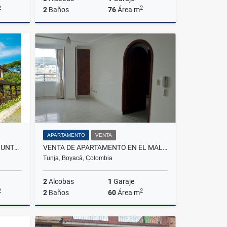
2
2
2
Baños
76
Área m
Venta
Alquiler
$2.800.000
APARTAMENTO
VENTA
VENTA CASA CAMPESTRE CONJUNTO RANCHO SOLEDAD MONTENEGRO
VENTA DE APARTAMENTO EN EL MALDONADO TUNJA
Tunja, Boyacá, Colombia
2
Alcobas
1
Garaje
2
2
2
Baños
60
Área m
Venta
Venta