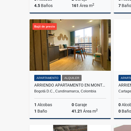
2
4.5
Baños
161
Área m
7
Baño
Venta
Bajó de precio
$650.000.000
APARTAMENTO
ALQUILER
APART
ARRIENDO APARTAMENTO EN MONTEVIDEO SALITRE FONTIBON BOGOTÁ
Bogotá D.C., Cundinamarca, Colombia
Cartage
1
Alcobas
0
Garaje
0
Alco
2
1
Baño
41.21
Área m
0
Baño
Alquiler