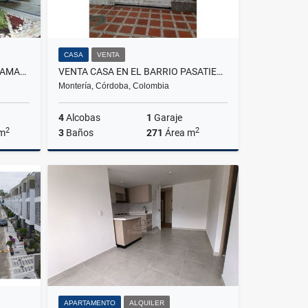
CASA
VENTA
VENTA APARTAMENTO SECTOR AMARILO VILLAVICENCIO
VENTA CASA EN EL BARRIO PASATIEMPO MONTERIA CORDOBA COLOMBIA
Montería, Córdoba, Colombia
4
Alcobas
1
Garaje
2
2
 m
3
Baños
271
Área m
Venta
Venta
$450.000.000
APARTAMENTO
ALQUILER