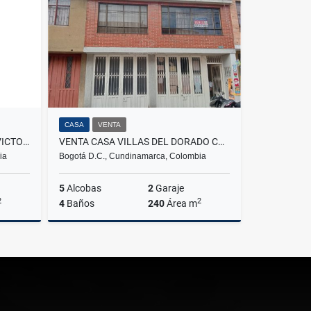
$245.000.000
CASA
VENTA
ARRIENDO CASA ALAMEDA LA VICTORIA
VENTA CASA VILLAS DEL DORADO CON 2 PARQUEADEROS TERRAZA - ENGATIVA
ia
Bogotá D.C., Cundinamarca, Colombia
5
Alcobas
2
Garaje
2
2
4
Baños
240
Área m
lquiler
Venta
$600.000.000