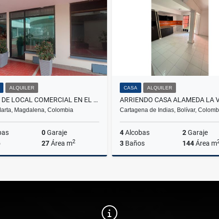
$1.100.000
$2.100.000.000
ALQUILER
CASA
ALQUILER
RENTA DE LOCAL COMERCIAL EN EL CENTRO DEL RODADERO - E.C.
arta, Magdalena, Colombia
Cartagena de Indias, Bolívar, Colomb
bas
0
Garaje
4
Alcobas
2
Garaje
2
o
27
Área m
3
Baños
144
Área m
Alquiler
A
$1.500.000
$2.900.000