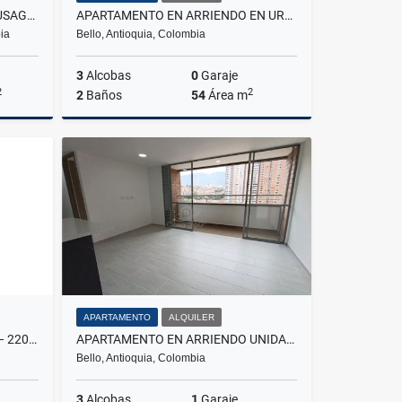
ALQUILO CASA EN LA PAMPA FUSAGASUGA
APARTAMENTO EN ARRIENDO EN URBANIZACIÓN SENDERO SILVESTRE
ia
Bello, Antioquia, Colombia
3
Alcobas
0
Garaje
2
2
2
Baños
54
Área m
lquiler
Alquiler
$1.700.000
APARTAMENTO
ALQUILER
VENTA DÚPLEX EN CABAÑITAS – 220 M² ¡OPORTUNIDAD ÚNICA!
APARTAMENTO EN ARRIENDO UNIDAD DISTRITO PLAZA, BELLO
Bello, Antioquia, Colombia
3
Alcobas
1
Garaje