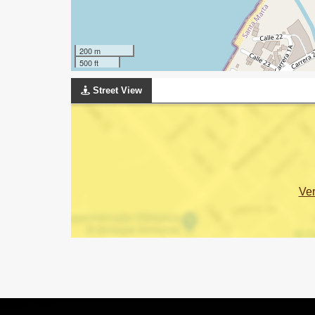
200 m
500 ft
Street View
Ve