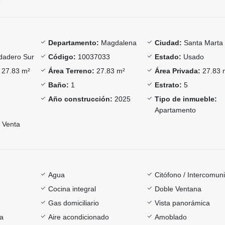
Departamento:
Magdalena
Ciudad:
Santa Marta
adero Sur
Código:
10037033
Estado:
Usado
27.83 m²
Área Terreno:
27.83 m²
Área Privada:
27.83 
Baño:
1
Estrato:
5
Año construcción:
2025
Tipo de inmueble:
Apartamento
Venta
Agua
Citófono / Intercomun
Cocina integral
Doble Ventana
Gas domiciliario
Vista panorámica
ía
Aire acondicionado
Amoblado