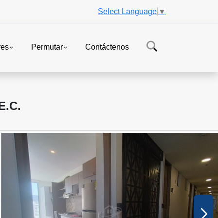
Select Language
▼
res
Permutar
Contáctenos
.C.