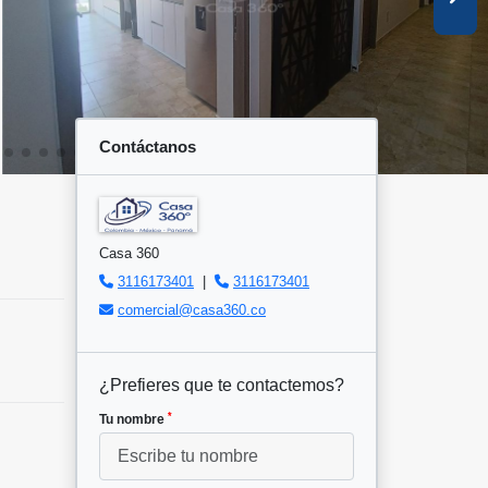
Contáctanos
Casa 360
3116173401
|
3116173401
comercial@casa360.co
¿Prefieres que te contactemos?
*
Tu nombre