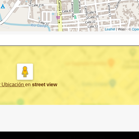
Leaflet
| Wasi - ©
Ope
r Ubicación
en
street view