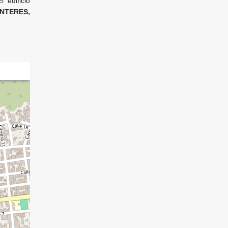
l edificio
INTERES,