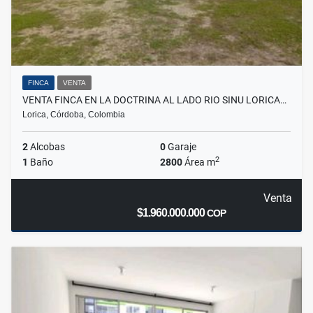
FINCA
VENTA
VENTA FINCA EN LA DOCTRINA AL LADO RIO SINU LORICA…
Lorica, Córdoba, Colombia
2
Alcobas
0
Garaje
2
1
Baño
2800
Área m
Venta
$1.960.000.000
COP