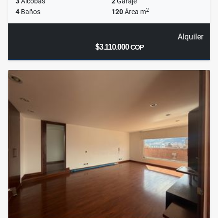
3
Alcobas
2
Garaje
2
4
Baños
120
Área m
Alquiler
$3.110.000
COP