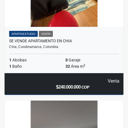
APARTAESTUDIO
VENTA
SE VENDE APARTAMENTO EN CHIA
Chia, Cundinamarca, Colombia
1
Alcobas
0
Garaje
2
1
Baño
32
Área m
Venta
$240.000.000
COP