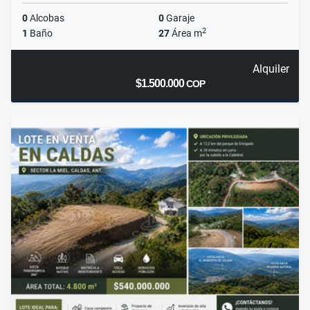
0
Alcobas
0
Garaje
2
1
Baño
27
Área m
Alquiler
$1.500.000
COP