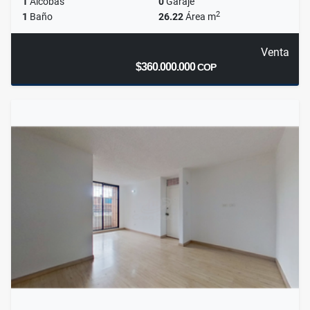
1
Alcobas
0
Garaje
2
1
Baño
26.22
Área m
Venta
$360.000.000
COP