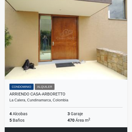
CONDOMINIO
ALQUILER
ARRIENDO CASA-ARBORETTO
La Calera, Cundinamarca, Colombia
4
Alcobas
3
Garaje
2
5
Baños
470
Área m