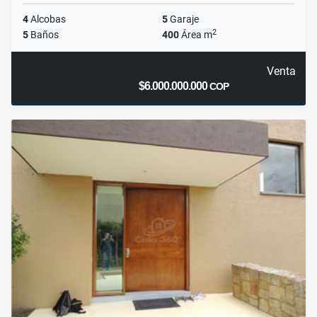
4
Alcobas
5
Garaje
2
5
Baños
400
Área m
Venta
$6.000.000.000
COP