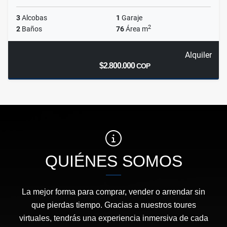
3
Alcobas
1
Garaje
2
2
Baños
76
Área m
Alquiler
$2.800.000
COP
QUIÉNES SOMOS
La mejor forma para comprar, vender o arrendar sin
que pierdas tiempo. Gracias a nuestros toures
virtuales, tendrás una experiencia inmersiva de cada