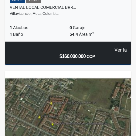
VENTAL LOCAL COMERCIAL BRR…
Villavicencio, Meta, Colombia
1
Alcobas
0
Garaje
2
1
Baño
54.4
Área m
Venta
$160.000.000
COP