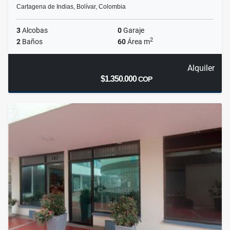
Cartagena de Indias, Bolívar, Colombia
3
Alcobas
0
Garaje
2
2
Baños
60
Área m
Alquiler
$1.350.000
COP