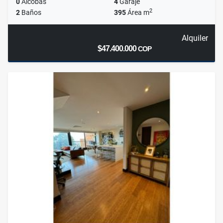
0
Alcobas
4
Garaje
2
2
Baños
395
Área m
Alquiler
$47.400.000
COP