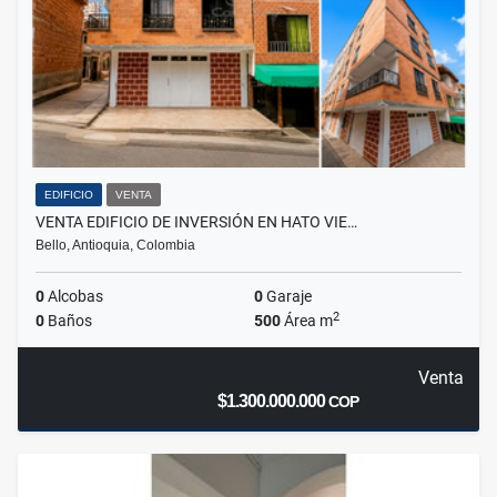
EDIFICIO
VENTA
VENTA EDIFICIO DE INVERSIÓN EN HATO VIE…
Bello, Antioquia, Colombia
0
Alcobas
0
Garaje
2
0
Baños
500
Área m
Venta
$1.300.000.000
COP