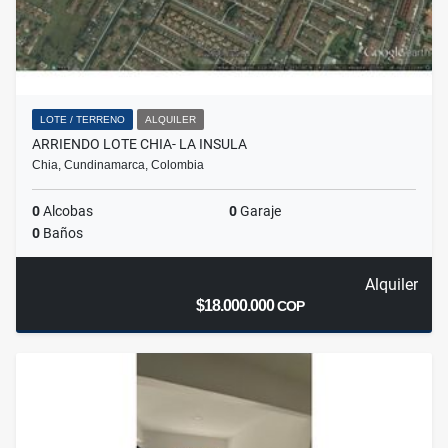
LOTE / TERRENO
ALQUILER
ARRIENDO LOTE CHIA- LA INSULA
Chia, Cundinamarca, Colombia
0
Alcobas
0
Garaje
0
Baños
Alquiler
$18.000.000
COP