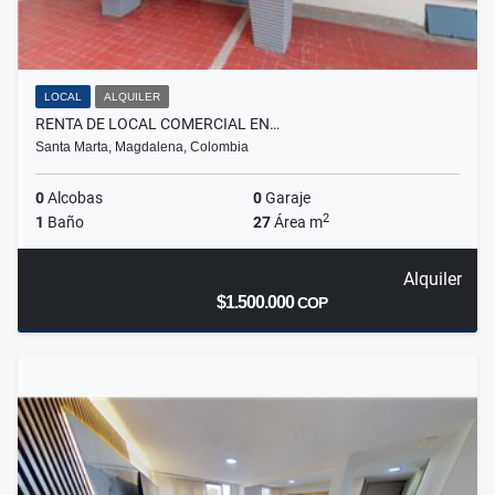
LOCAL
ALQUILER
RENTA DE LOCAL COMERCIAL EN…
Santa Marta, Magdalena, Colombia
0
Alcobas
0
Garaje
2
1
Baño
27
Área m
Alquiler
$1.500.000
COP