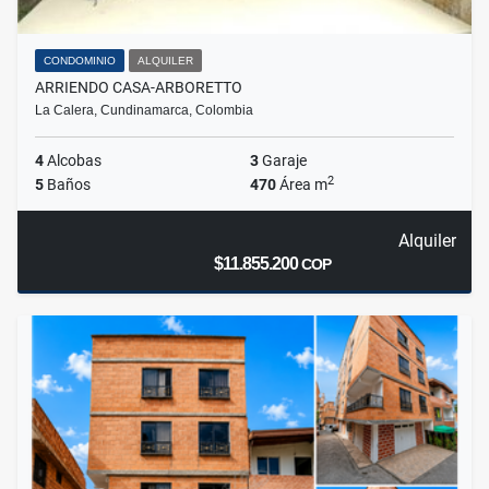
CONDOMINIO
ALQUILER
ARRIENDO CASA-ARBORETTO
La Calera, Cundinamarca, Colombia
4
Alcobas
3
Garaje
2
5
Baños
470
Área m
Alquiler
$11.855.200
COP