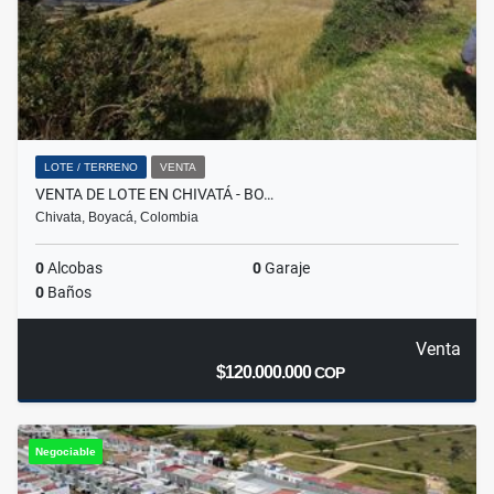
LOTE / TERRENO
VENTA
VENTA DE LOTE EN CHIVATÁ - BO…
Chivata, Boyacá, Colombia
0
Alcobas
0
Garaje
0
Baños
Venta
$120.000.000
COP
Negociable