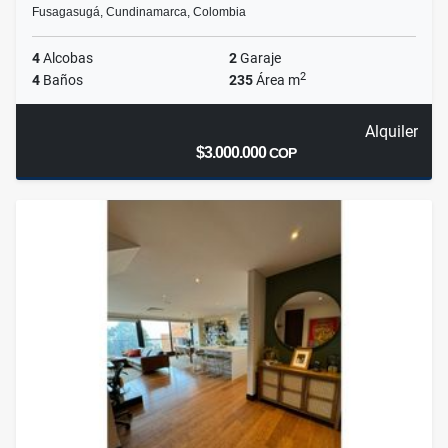
Fusagasugá, Cundinamarca, Colombia
4
Alcobas
2
Garaje
2
4
Baños
235
Área m
Alquiler
$3.000.000
COP