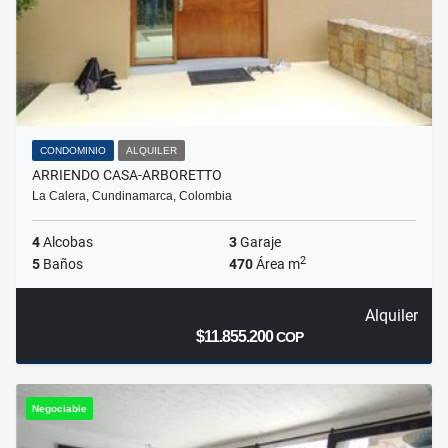
CONDOMINIO
ALQUILER
ARRIENDO CASA-ARBORETTO
La Calera, Cundinamarca, Colombia
4
Alcobas
3
Garaje
2
5
Baños
470
Área m
Alquiler
$11.855.200
COP
Negociable