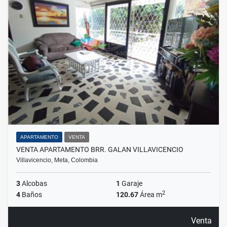
APARTAMENTO
VENTA
VENTA APARTAMENTO BRR. GALAN VILLAVICENCIO
Villavicencio, Meta, Colombia
3
Alcobas
1
Garaje
2
4
Baños
120.67
Área m
Venta