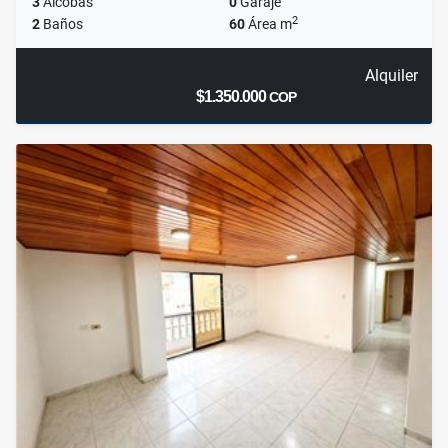
3
Alcobas
0
Garaje
2
2
Baños
60
Área m
Alquiler
$1.350.000
COP