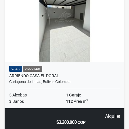
CASA
ALQUILER
ARRIENDO CASA EL DORAL
Cartagena de Indias, Bolívar, Colombia
3
Alcobas
1
Garaje
2
3
Baños
112
Área m
Alquiler
$3.200.000
COP