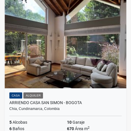
CASA
ALQUILER
ARRIENDO CASA SAN SIMON - BOGOTA
Chia, Cundinamarca, Colombia
5
Alcobas
10
Garaje
2
6
Baños
670
Área m