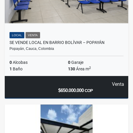
LOCAL
VENTA
SE VENDE LOCAL EN BARRIO BOLÍVAR – POPAYÁN
Popayán, Cauca, Colombia
0
Alcobas
0
Garaje
2
1
Baño
130
Área m
Venta
$650.000.000
COP