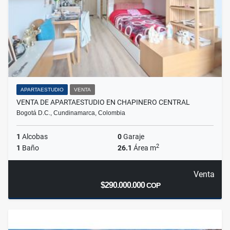
APARTAESTUDIO
VENTA
VENTA DE APARTAESTUDIO EN CHAPINERO CENTRAL
Bogotá D.C., Cundinamarca, Colombia
1
Alcobas
0
Garaje
2
1
Baño
26.1
Área m
Venta
$290.000.000
COP