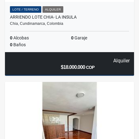
LOTE / TERRENO
ALQUILER
ARRIENDO LOTE CHIA- LA INSULA
Chia, Cundinamarca, Colombia
0
Alcobas
0
Garaje
0
Baños
Alquiler
$18.000.000
COP