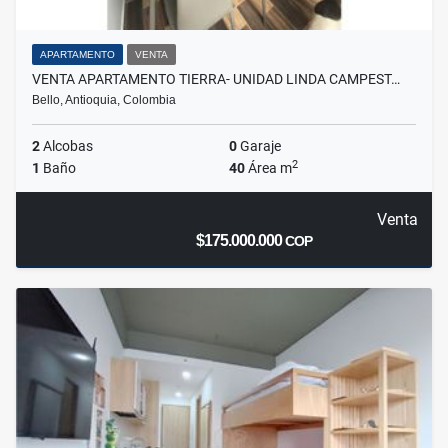
APARTAMENTO
VENTA
VENTA APARTAMENTO TIERRA- UNIDAD LINDA CAMPEST…
Bello, Antioquia, Colombia
2
Alcobas
0
Garaje
2
1
Baño
40
Área m
Venta
$175.000.000
COP