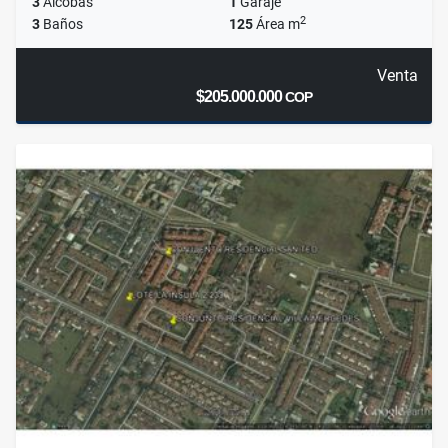
3
Alcobas
1
Garaje
2
3
Baños
125
Área m
Venta
$205.000.000
COP