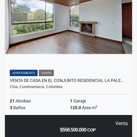
APARTAMENTO
VENTA
VENTA DE CASA EN EL CONJUNTO RESIDENCIAL LA PALE…
Chia, Cundinamarca, Colombia
21
Alcobas
1
Garaje
2
3
Baños
125.0
Área m
Venta
$556.500.000
COP