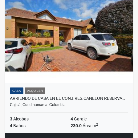
CASA
ALQUILER
ARRIENDO DE CASA EN EL CONJ.RES.CANELON RESERVA…
Cajicá, Cundinamarca, Colombia
3
Alcobas
4
Garaje
2
4
Baños
230.0
Área m