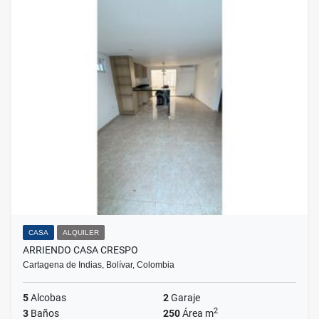
CASA
ALQUILER
ARRIENDO CASA CRESPO
Cartagena de Indias, Bolívar, Colombia
5
Alcobas
2
Garaje
2
3
Baños
250
Área m