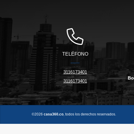
TELÉFONO
3116173401
Bo
3116173401
©2026
casa360.co
, todos los derechos reservados.