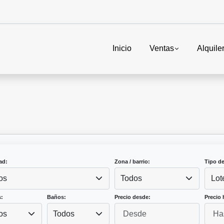
Inicio
Ventas
Alquile
ad:
Zona / barrio:
Tipo d
os
Todos
Lot
:
Baños:
Precio desde:
Precio 
os
Todos