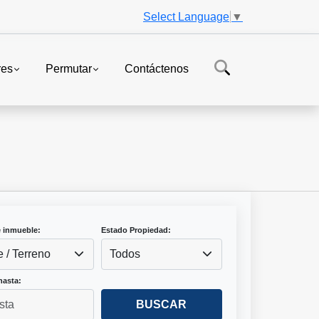
Select Language
▼
res
Permutar
Contáctenos
e inmueble:
Estado Propiedad:
e / Terreno
Todos
hasta:
BUSCAR