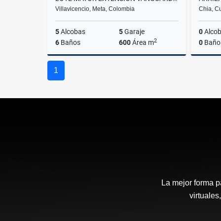
Villavicencio, Meta, Colombia
Chia, C
5
Alcobas
5
Garaje
0
Alco
2
6
Baños
600
Área m
0
Baño
Venta
Alquiler
1
$4.100.000.000
$5.500.000
La mejor forma p
virtuales