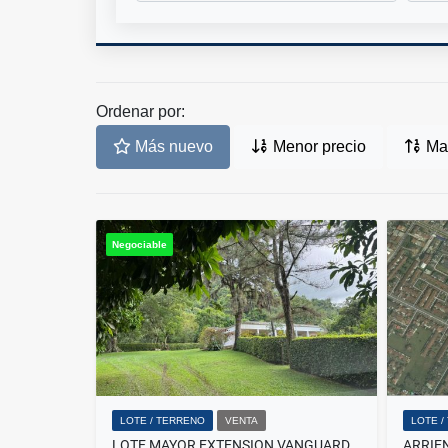
Ordenar por:
Más nuevo
Menor precio
May
Negociable
LOTE / TERRENO
VENTA
LOTE /
LOTE MAYOR EXTENSION VANGUARDIA VILLAVICENCIO CON CASA CAMPESTRE
ARRIEN