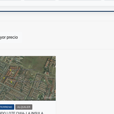
or precio
 TERRENO
ALQUILER
DO LOTE CHIA- LA INSULA