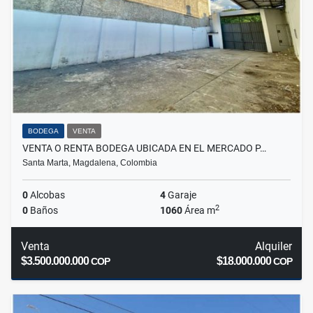
BODEGA
VENTA
VENTA O RENTA BODEGA UBICADA EN EL MERCADO P…
Santa Marta, Magdalena, Colombia
0
Alcobas
4
Garaje
2
0
Baños
1060
Área m
Venta
Alquiler
$3.500.000.000
$18.000.000
COP
COP