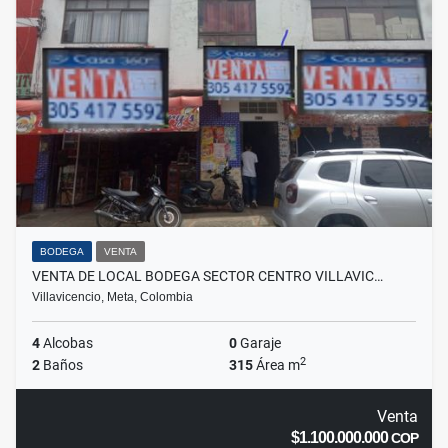
BODEGA
VENTA
VENTA DE LOCAL BODEGA SECTOR CENTRO VILLAVIC…
Villavicencio, Meta, Colombia
4
Alcobas
0
Garaje
2
2
Baños
315
Área m
Venta
$1.100.000.000
COP