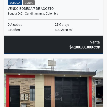
BODEGA
VENTA
VENDO BODEGA 7 DE AGOSTO
Bogotá D.C., Cundinamarca, Colombia
0
Alcobas
25
Garaje
2
3
Baños
800
Área m
Venta
$4.100.000.000
COP