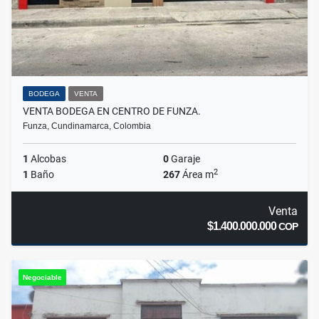
BODEGA
VENTA
VENTA BODEGA EN CENTRO DE FUNZA.
Funza, Cundinamarca, Colombia
1
Alcobas
0
Garaje
2
1
Baño
267
Área m
Venta
$1.400.000.000
COP
Negociable