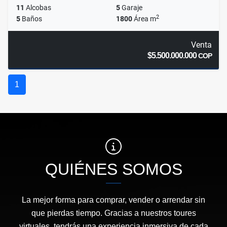
11
Alcobas
5
Garaje
2
5
Baños
1800
Área m
Venta
$5.500.000.000
COP
1
QUIÉNES SOMOS
La mejor forma para comprar, vender o arrendar sin
que pierdas tiempo. Gracias a nuestros toures
virtuales, tendrás una experiencia inmersiva de cada