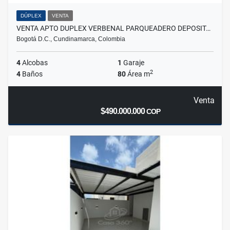
DÚPLEX
VENTA
VENTA APTO DUPLEX VERBENAL PARQUEADERO DEPOSIT…
Bogotá D.C., Cundinamarca, Colombia
4
Alcobas
1
Garaje
2
4
Baños
80
Área m
Venta
$490.000.000
COP