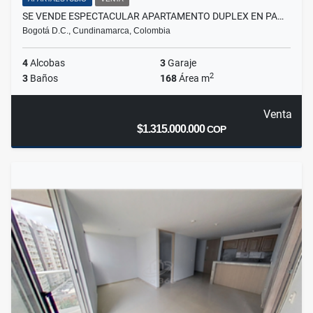
SE VENDE ESPECTACULAR APARTAMENTO DUPLEX EN PA…
Bogotá D.C., Cundinamarca, Colombia
4
Alcobas
3
Garaje
2
3
Baños
168
Área m
Venta
$1.315.000.000
COP