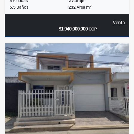
4
Alcobas
2
Garaje
2
5.5
Baños
232
Área m
Venta
$1.940.000.000
COP