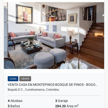
CASA
VENTA
VENTA CASA EN MONTEPINOS BOSQUE DE PINOS - BOGO…
Bogotá D.C., Cundinamarca, Colombia
4
Alcobas
3
Garaje
2
5
Baños
284.30
Área m