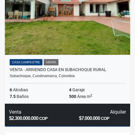
CASA CAMPESTRE
VENTA
VENTA - ARRIENDO CASA EN SUBACHOQUE RURAL
Subachoque, Cundinamarca, Colombia
6
Alcobas
4
Garaje
2
7.5
Baños
500
Área m
Venta
Alquiler
$2.300.000.000
$7.000.000
COP
COP