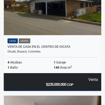
CASA
VENTA
VENTA DE CASA EN EL CENTRO DE OICATA
Oicatá, Boyacá, Colombia
4
Alcobas
1
Garaje
2
1
Baño
140
Área m
Venta
$235.000.000
COP