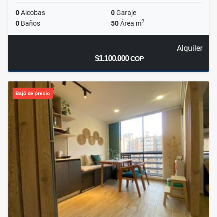
0
Alcobas
0
Garaje
2
0
Baños
50
Área m
Alquiler
$1.100.000
COP
Bajó de precio