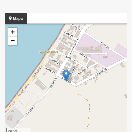
Mapa
+
−
200 m