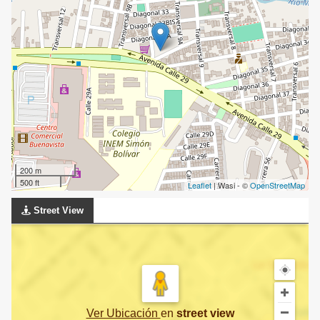
200 m
500 ft
Leaflet
| Wasi - ©
OpenStreetMap
Street View
Ver Ubicación
en
street view