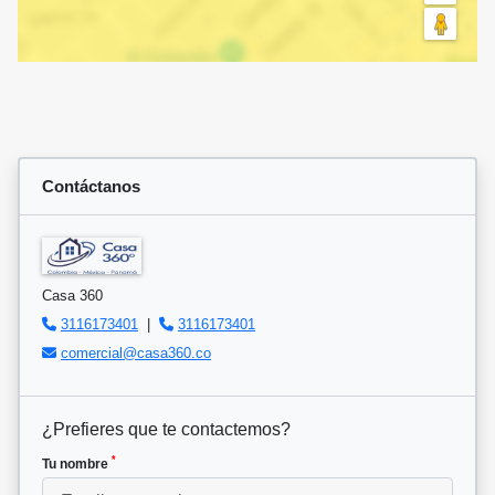
Contáctanos
Casa 360
3116173401
|
3116173401
comercial@casa360.co
¿Prefieres que te contactemos?
*
Tu nombre