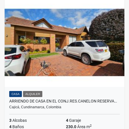
CASA
ALQUILER
ARRIENDO DE CASA EN EL CONJ.RES.CANELON RESERVA…
Cajicá, Cundinamarca, Colombia
3
Alcobas
4
Garaje
2
4
Baños
230.0
Área m