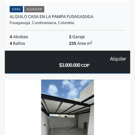
CASA
ALQUILER
ALQUILO CASA EN LA PAMPA FUSAGASUGA
Fusagasugá, Cundinamarca, Colombia
4
Alcobas
2
Garaje
2
4
Baños
235
Área m
Alquiler
$3.000.000
COP