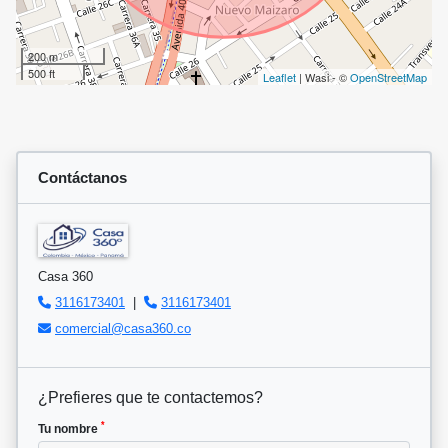
200 m
500 ft
Leaflet
| Wasi - ©
OpenStreetMap
Contáctanos
Casa 360
3116173401
|
3116173401
comercial@casa360.co
¿Prefieres que te contactemos?
*
Tu nombre