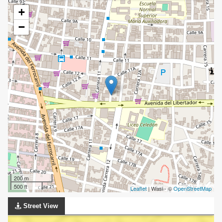
+
−
200 m
500 ft
Leaflet
| Wasi - ©
OpenStreetMap
Street View