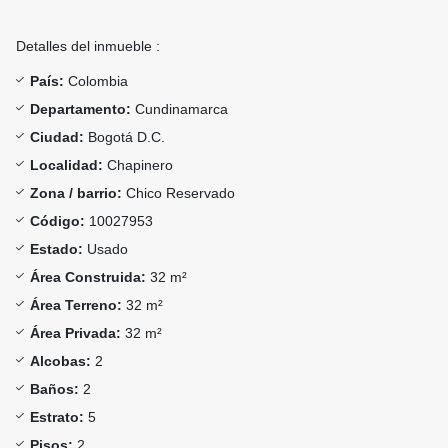
Detalles del inmueble :
País:
Colombia
Departamento:
Cundinamarca
Ciudad:
Bogotá D.C.
Localidad:
Chapinero
Zona / barrio:
Chico Reservado
Código:
10027953
Estado:
Usado
Área Construida:
32 m²
Área Terreno:
32 m²
Área Privada:
32 m²
Alcobas:
2
Baños:
2
Estrato:
5
Pisos:
2