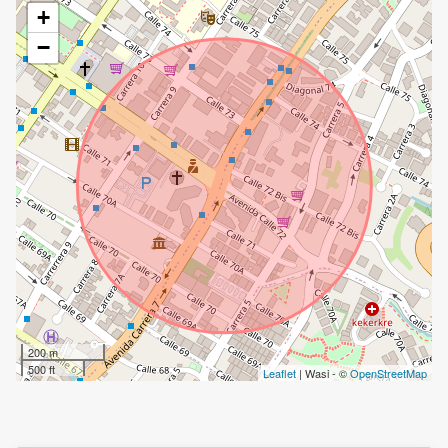
+
−
200 m
500 ft
Leaflet
| Wasi - ©
OpenStreetMap