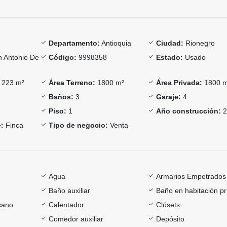
Departamento:
Antioquia
Ciudad:
Rionegro
 Antonio De
Código:
9998358
Estado:
Usado
223 m²
Área Terreno:
1800 m²
Área Privada:
1800 
Baños:
3
Garaje:
4
Piso:
1
Año construcción:
2
:
Finca
Tipo de negocio:
Venta
Agua
Armarios Empotrados
Baño auxiliar
Baño en habitación pr
cano
Calentador
Clósets
Comedor auxiliar
Depósito