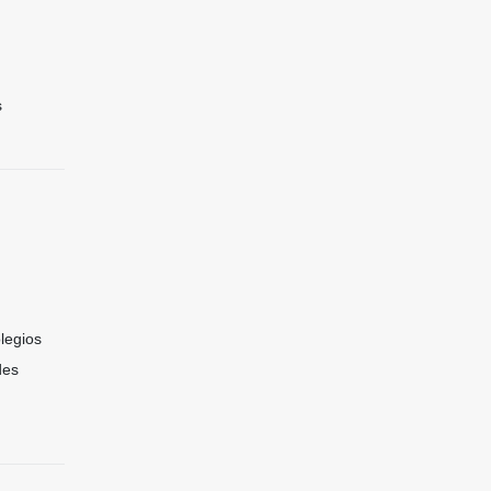
s
legios
des