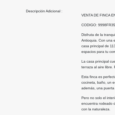
Descripción Adicional :
VENTA DE FINCA E
CODIGO: 9998FR3
Disfruta de la tranq
Antioquia. Con una 
casa principal de 1
espacios para tu com
La casa principal cu
terraza al aire libr
Esta finca es perfec
cocineta, baño, un e
además, una puerta e
Pero no solo el inte
encuentra rodeado d
con la naturaleza.