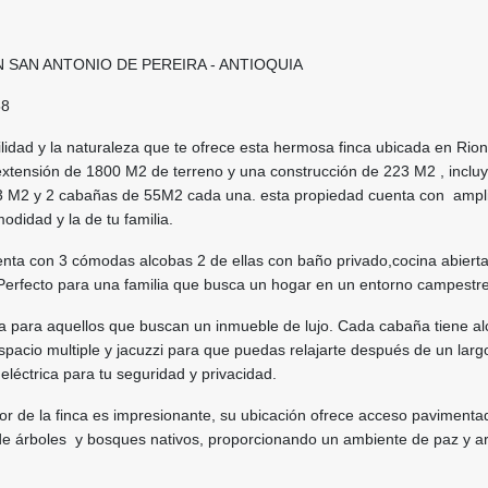
N SAN ANTONIO DE PEREIRA - ANTIOQUIA
58
uilidad y la naturaleza que te ofrece esta hermosa finca ubicada en Rio
extensión de 1800 M2 de terreno y una construcción de 223 M2 , inclu
13 M2 y 2 cabañas de 55M2 cada una. esta propiedad cuenta con ampl
odidad y la de tu familia.
enta con 3 cómodas alcobas 2 de ellas con baño privado,cocina abierta
e. Perfecto para una familia que busca un hogar en un entorno campestr
ta para aquellos que buscan un inmueble de lujo. Cada cabaña tiene al
spacio multiple y jacuzzi para que puedas relajarte después de un largo
léctrica para tu seguridad y privacidad.
rior de la finca es impresionante, su ubicación ofrece acceso pavimenta
e árboles y bosques nativos, proporcionando un ambiente de paz y 