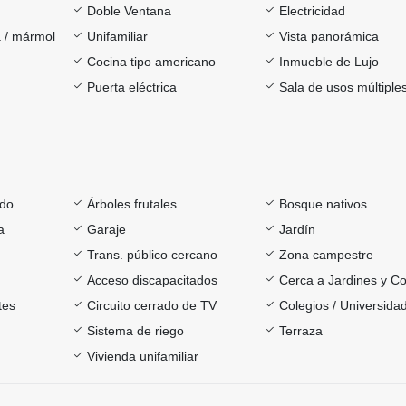
Doble Ventana
Electricidad
 / mármol
Unifamiliar
Vista panorámica
Cocina tipo americano
Inmueble de Lujo
Puerta eléctrica
Sala de usos múltiple
ado
Árboles frutales
Bosque nativos
a
Garaje
Jardín
Trans. público cercano
Zona campestre
Acceso discapacitados
Cerca a Jardines y Co
tes
Circuito cerrado de TV
Colegios / Universida
Sistema de riego
Terraza
Vivienda unifamiliar