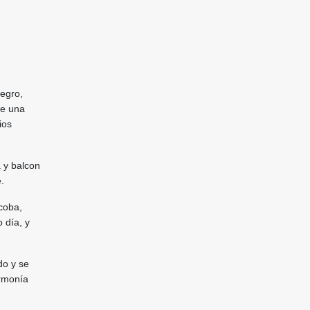
negro,
ye una
ios
 y balcon
e.
coba,
 día, y
do y se
armonía