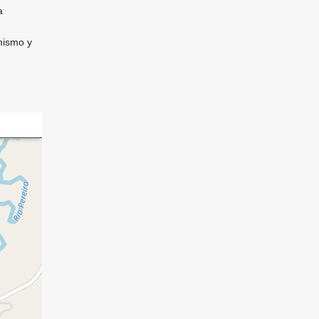
a
mismo y