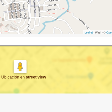
Leaflet
| Wasi - ©
Ope
r Ubicación
en
street view