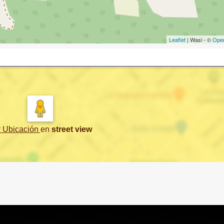
Leaflet
| Wasi - ©
Ope
r Ubicación
en
street view