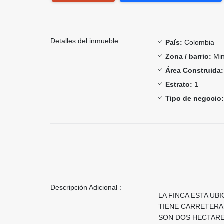
Detalles del inmueble :
País:
Colombia
Zona / barrio:
Mi
Área Construida:
Estrato:
1
Tipo de negocio:
Descripción Adicional :
LA FINCA ESTA UB
TIENE CARRETERA
SON DOS HECTARE