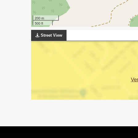
200 m
500 ft
Street View
Ve