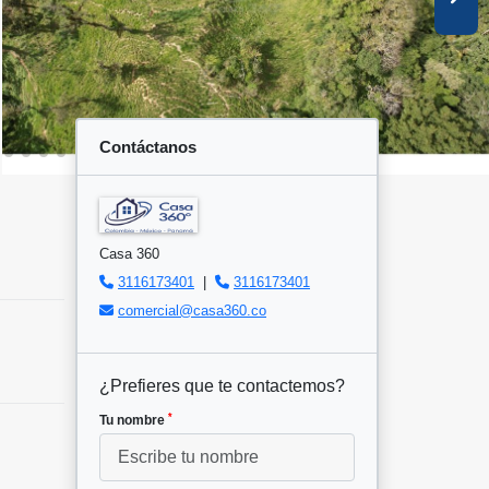
Contáctanos
Casa 360
3116173401
|
3116173401
comercial@casa360.co
¿Prefieres que te contactemos?
*
Tu nombre