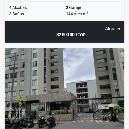
4
Alcobas
2
Garaje
2
3
Baños
144
Área m
Alquiler
$2.900.000
COP