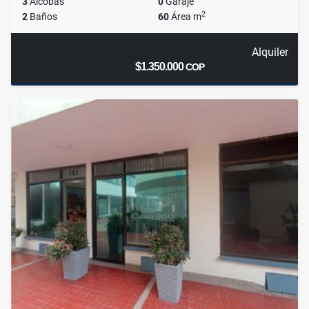
3
Alcobas
0
Garaje
2
2
Baños
60
Área m
Alquiler
$1.350.000
COP