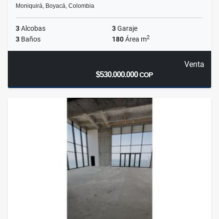
Moniquirá, Boyacá, Colombia
3
Alcobas
3
Garaje
2
3
Baños
180
Área m
Venta
$530.000.000
COP