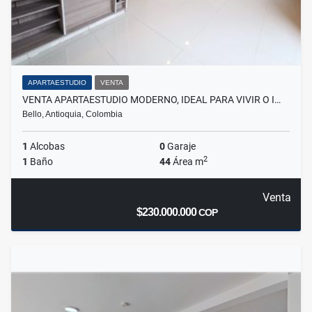
APARTAESTUDIO
VENTA
VENTA APARTAESTUDIO MODERNO, IDEAL PARA VIVIR O I…
Bello, Antioquia, Colombia
1
Alcobas
0
Garaje
2
1
Baño
44
Área m
Venta
$230.000.000
COP