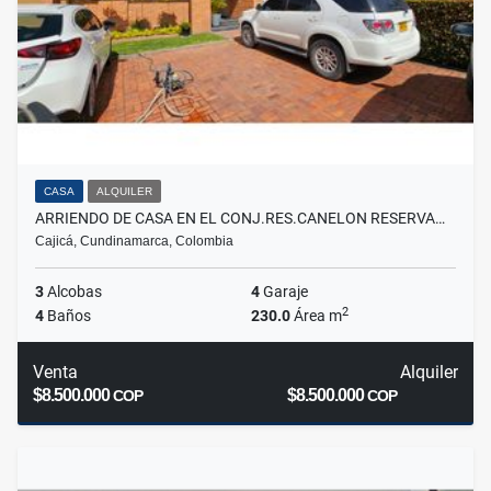
CASA
ALQUILER
ARRIENDO DE CASA EN EL CONJ.RES.CANELON RESERVA…
Cajicá, Cundinamarca, Colombia
3
Alcobas
4
Garaje
2
4
Baños
230.0
Área m
Venta
Alquiler
$8.500.000
$8.500.000
COP
COP