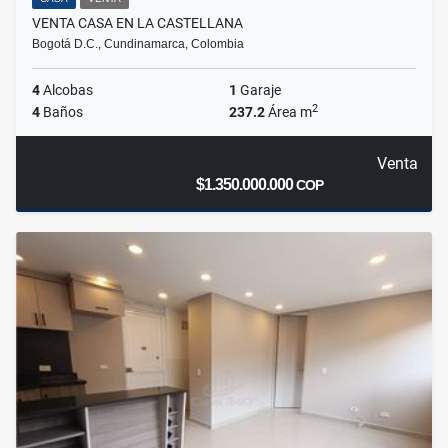
VENTA CASA EN LA CASTELLANA
Bogotá D.C., Cundinamarca, Colombia
4
Alcobas
1
Garaje
2
4
Baños
237.2
Área m
Venta
$1.350.000.000
COP