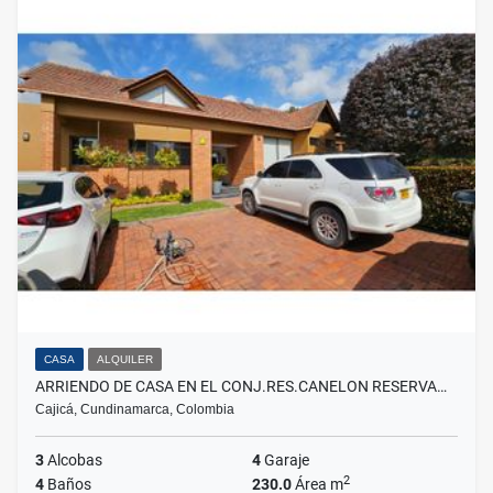
CASA
ALQUILER
ARRIENDO DE CASA EN EL CONJ.RES.CANELON RESERVA…
Cajicá, Cundinamarca, Colombia
3
Alcobas
4
Garaje
2
4
Baños
230.0
Área m