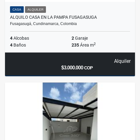
CASA
ALQUILER
ALQUILO CASA EN LA PAMPA FUSAGASUGA
Fusagasugá, Cundinamarca, Colombia
4
Alcobas
2
Garaje
2
4
Baños
235
Área m
Alquiler
$3.000.000
COP