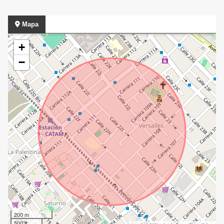
Mapa
+
−
200 m
500 ft