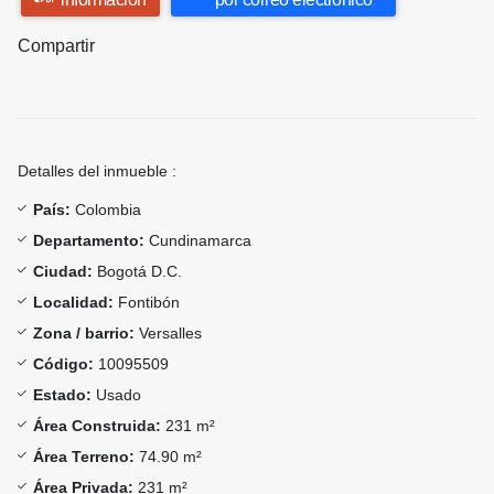
Compartir
Detalles del inmueble :
País:
Colombia
Departamento:
Cundinamarca
Ciudad:
Bogotá D.C.
Localidad:
Fontibón
Zona / barrio:
Versalles
Código:
10095509
Estado:
Usado
Área Construida:
231 m²
Área Terreno:
74.90 m²
Área Privada:
231 m²