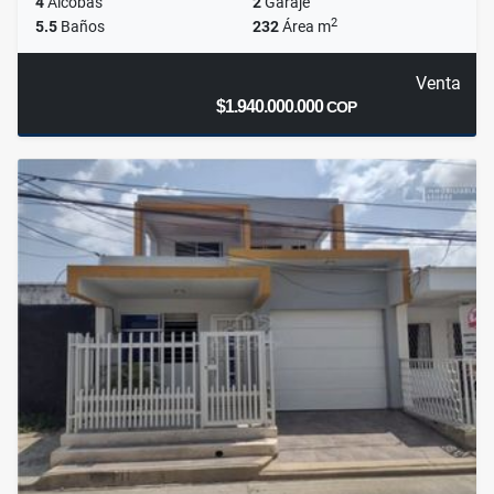
4
Alcobas
2
Garaje
2
5.5
Baños
232
Área m
Venta
$1.940.000.000
COP