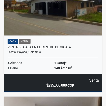
CASA
VENTA
VENTA DE CASA EN EL CENTRO DE OICATA
Oicatá, Boyacá, Colombia
4
Alcobas
1
Garaje
2
1
Baño
140
Área m
Venta
$235.000.000
COP