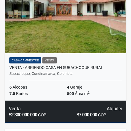
CASA CAMPESTRE
VENTA
VENTA - ARRIENDO CASA EN SUBACHOQUE RURAL
Subachoque, Cundinamarca, Colombia
6
Alcobas
4
Garaje
2
7.5
Baños
500
Área m
Venta
Alquiler
$2.300.000.000
$7.000.000
COP
COP