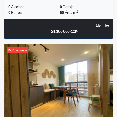
0
Alcobas
0
Garaje
2
0
Baños
50
Área m
Alquiler
$1.100.000
COP
Bajó de precio