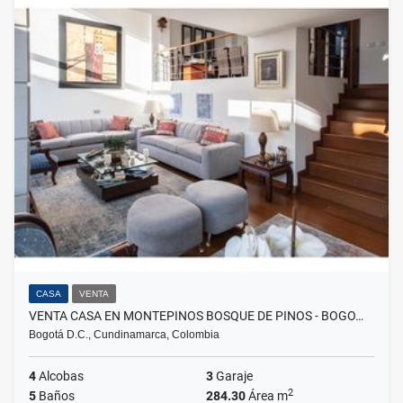
CASA
VENTA
VENTA CASA EN MONTEPINOS BOSQUE DE PINOS - BOGO…
Bogotá D.C., Cundinamarca, Colombia
4
Alcobas
3
Garaje
2
5
Baños
284.30
Área m