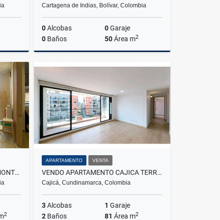
ia
Cartagena de Indias, Bolívar, Colombia
0
Alcobas
0
Garaje
2
0
Baños
50
Área m
Venta
Alquiler
$1.100.000
APARTAMENTO
VENTA
ARRIENDO APARTAMENTO EN MONTEVIDEO SALITRE FONTIBON BOGOTÁ
VENDO APARTAMENTO CAJICA TERRASABANA
ia
Cajicá, Cundinamarca, Colombia
3
Alcobas
1
Garaje
2
2
 m
2
Baños
81
Área m