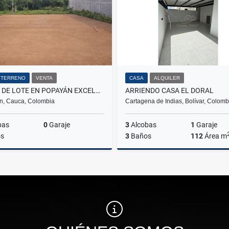
/ TERRENO
VENTA
CASA
ALQUILER
VENTA DE LOTE EN POPAYÁN EXCELENTE UBICACIÓN
ARRIENDO CASA EL DORAL
n, Cauca, Colombia
Cartagena de Indias, Bolívar, Colomb
bas
0
Garaje
3
Alcobas
1
Garaje
s
3
Baños
112
Área m
Venta
A
$59.000.000
$3.200.000