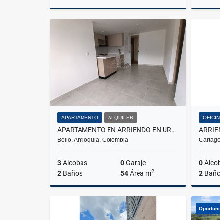
Alquiler
$1.350.000
APARTAMENTO
ALQUILER
OFICI
APARTAMENTO EN ARRIENDO EN URBANIZACIÓN SENDERO SILVESTRE
ARRIE
Bello, Antioquia, Colombia
Cartage
3
Alcobas
0
Garaje
0
Alco
2
2
Baños
54
Área m
2
Baño
Alquiler
Oportun
$1.700.000