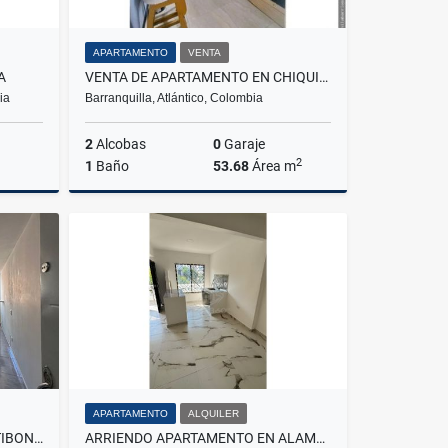
APARTAMENTO
VENTA
A
VENTA DE APARTAMENTO EN CHIQUINQUIRA BARRANQUILLA
ia
Barranquilla, Atlántico, Colombia
2
Alcobas
0
Garaje
2
1
Baño
53.68
Área m
Venta
Venta
$145.000.000
APARTAMENTO
ALQUILER
VENTA APARTAMENTO EN FONTIBON SAN PABLO
ARRIENDO APARTAMENTO EN ALAMEDA LA VICTORIA