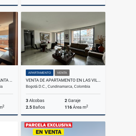
lquiler
Venta
$466.000.000
APARTAMENTO
VENTA
RENTA DE APARTAMENTO EN SANTA BARBARA
VENTA DE APARTAMENTO EN LAS VILLAS - BOGOTÁ
ia
Bogotá D.C., Cundinamarca, Colombia
3
Alcobas
2
Garaje
2
2
 m
2.5
Baños
116
Área m
lquiler
Venta
000
$740.000.000