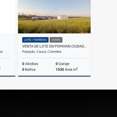
LOTE / TERRENO
VENTA
VENTA DE LOTE EN POPAYAN CIUDAD VERDE
ia
Popayán, Cauca, Colombia
0
Alcobas
0
Garaje
2
2
0
Baños
1530
Área m
lquiler
Venta
$330.000.000