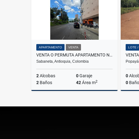
APARTAMENTO
VENTA
LOTE 
VENTA O PERMUTA APARTAMENTO NUEVO EN SABANETA ANTIOQUIA - E.C.
Sabaneta, Antioquia, Colombia
Popayá
2
Alcobas
0
Garaje
0
Alco
2
2
Baños
42
Área m
0
Baño
Venta
$350.000.000