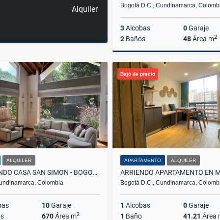
Bogotá D.C., Cundinamarca, Colomb
Alquiler
3
Alcobas
0
Garaje
2
2
Baños
48
Área m
Bajó de precio
$280.000.000
ALQUILER
APARTAMENTO
ALQUILER
ARRIENDO CASA SAN SIMON - BOGOTA
undinamarca, Colombia
Bogotá D.C., Cundinamarca, Colomb
bas
10
Garaje
1
Alcobas
0
Garaje
2
s
670
Área m
1
Baño
41.21
Área