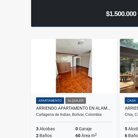
$1.500.000
APARTAMENTO
ALQUILER
CASA
ARRIENDO APARTAMENTO EN ALAMEDA LA VICTORIA
Cartagena de Indias, Bolívar, Colombia
Chia, C
3
Alcobas
0
Garaje
5
Alco
2
2
Baños
60
Área m
6
Baño