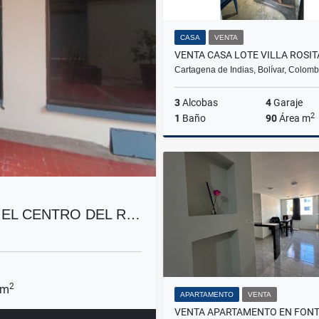
CASA
VENTA
VENTA CASA LOTE VILLA ROSIT
Cartagena de Indias, Bolívar, Colomb
3
Alcobas
4
Garaje
2
1
Baño
90
Área m
$200.000.000
 EL CENTRO DEL R…
2
 m
APARTAMENTO
VENTA