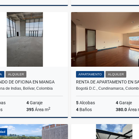
Alquiler
A
$18.000.000
$1.900.000
NA
ALQUILER
APARTAMENTO
ALQUILER
NDO DE OFICINA EN MANGA
na de Indias, Bolívar, Colombia
Bogotá D.C., Cundinamarca, Colomb
bas
4
Garaje
5
Alcobas
4
Garaje
2
s
395
Área m
4
Baños
380.0
Área
Alquiler
Venta
A
idad
$47.400.000
$14.000.000
$14.000.