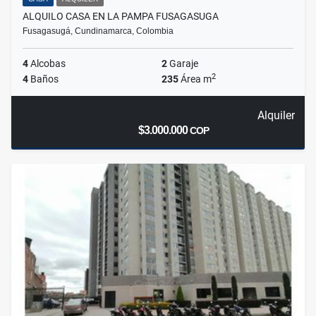
ALQUILO CASA EN LA PAMPA FUSAGASUGA
Fusagasugá, Cundinamarca, Colombia
4
Alcobas
2
Garaje
2
4
Baños
235
Área m
Alquiler
$3.000.000
COP