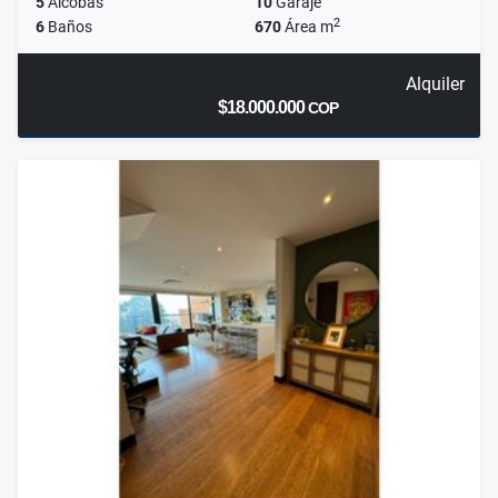
5
Alcobas
10
Garaje
2
6
Baños
670
Área m
Alquiler
$18.000.000
COP