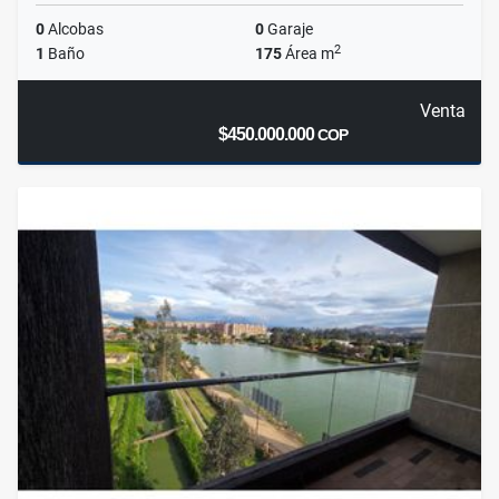
0
Alcobas
0
Garaje
2
1
Baño
175
Área m
Venta
$450.000.000
COP