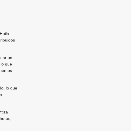
Huila.
ribuidos
rear un
 lo que
omentos
do, lo que
on
ntiza
 horas,