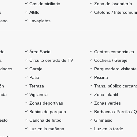
Gas domiciliario
Zona de lavandería
o
Altillo
Citófono / Intercomun
cano
Lavaplatos
ado
Área Social
Centros comerciales
a
Circuito cerrado de TV
Cochera / Garaje
sidades
Garaje
Parqueadero visitante
Patio
Piscina
ón
Terraza
Trans. público cercan
rada
Vigilancia
Zona infantil
Zonas deportivas
Zonas verdes
Bahias de parqueo
Barbacoa / Parrilla / 
esto
Cancha de futbol
Gimnasio
Luz en la mañana
Luz en la tarde