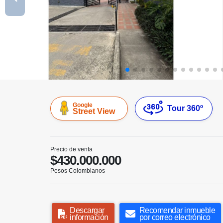
Google
Tour 360º
Street View
Precio de venta
$430.000.000
Pesos Colombianos
Descargar
Recomendar inmueble
información
por correo electrónico