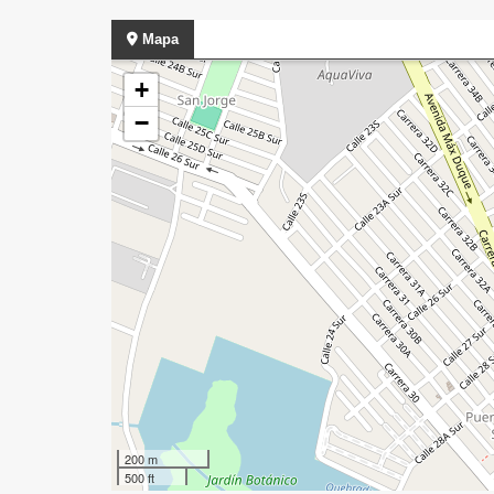
Mapa
+
−
200 m
500 ft