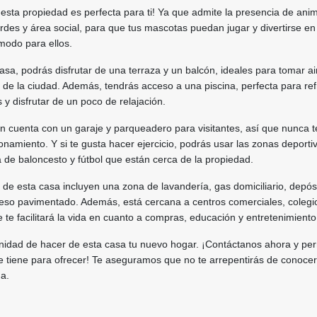
¡esta propiedad es perfecta para ti! Ya que admite la presencia de ani
des y área social, para que tus mascotas puedan jugar y divertirse en
modo para ellos.
casa, podrás disfrutar de una terraza y un balcón, ideales para tomar ai
ta de la ciudad. Además, tendrás acceso a una piscina, perfecta para re
 y disfrutar de un poco de relajación.
n cuenta con un garaje y parqueadero para visitantes, así que nunca 
namiento. Y si te gusta hacer ejercicio, podrás usar las zonas deportiv
 de baloncesto y fútbol que están cerca de la propiedad.
s de esta casa incluyen una zona de lavandería, gas domiciliario, depósi
eso pavimentado. Además, está cercana a centros comerciales, colegi
e te facilitará la vida en cuanto a compras, educación y entretenimiento
unidad de hacer de esta casa tu nuevo hogar. ¡Contáctanos ahora y pe
e tiene para ofrecer! Te aseguramos que no te arrepentirás de conocer
a.