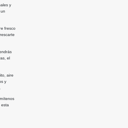
males y
 un
re fresco
frescarte
tendrás
as, el
to, aire
os y
.
rmítenos
 esta