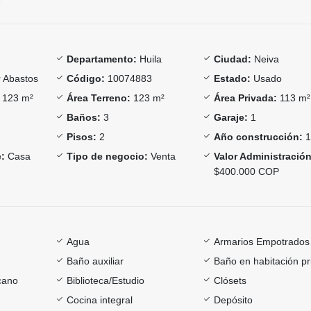
Departamento:
Huila
Ciudad:
Neiva
 Abastos
Código:
10074883
Estado:
Usado
123 m²
Área Terreno:
123 m²
Área Privada:
113 m²
Baños:
3
Garaje:
1
Pisos:
2
Año construcción:
1
:
Casa
Tipo de negocio:
Venta
Valor Administración
$400.000 COP
Agua
Armarios Empotrados
Baño auxiliar
Baño en habitación pr
cano
Biblioteca/Estudio
Clósets
Cocina integral
Depósito