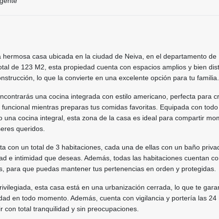
igente
 hermosa casa ubicada en la ciudad de Neiva, en el departamento de 
otal de 123 M2, esta propiedad cuenta con espacios amplios y bien dist
strucción, lo que la convierte en una excelente opción para tu familia.
 encontrarás una cocina integrada con estilo americano, perfecta para c
funcional mientras preparas tus comidas favoritas. Equipada con todo
o una cocina integral, esta zona de la casa es ideal para compartir m
seres queridos.
a con un total de 3 habitaciones, cada una de ellas con un baño priva
dad e intimidad que deseas. Además, todas las habitaciones cuentan c
, para que puedas mantener tus pertenencias en orden y protegidas.
ivilegiada, esta casa está en una urbanización cerrada, lo que te gara
idad en todo momento. Además, cuenta con vigilancia y portería las 24
r con total tranquilidad y sin preocupaciones.